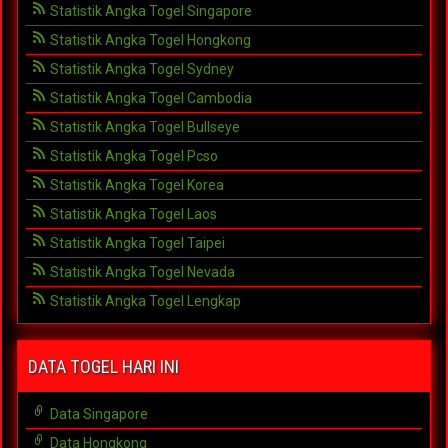
Statistik Angka Togel Singapore
Statistik Angka Togel Hongkong
Statistik Angka Togel Sydney
Statistik Angka Togel Cambodia
Statistik Angka Togel Bullseye
Statistik Angka Togel Pcso
Statistik Angka Togel Korea
Statistik Angka Togel Laos
Statistik Angka Togel Taipei
Statistik Angka Togel Nevada
Statistik Angka Togel Lengkap
DATA TOGEL HARI INI
Data Singapore
Data Hongkong