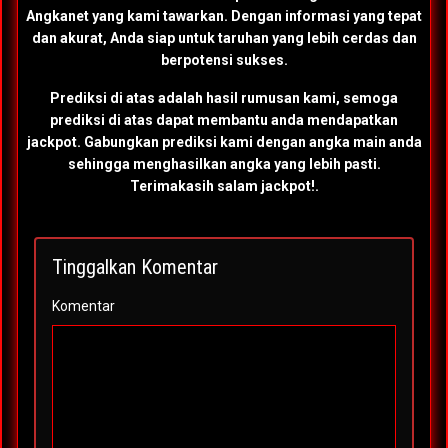
Angkanet yang kami tawarkan. Dengan informasi yang tepat
dan akurat, Anda siap untuk taruhan yang lebih cerdas dan
berpotensi sukses.
Prediksi di atas adalah hasil rumusan kami, semoga
prediksi di atas dapat membantu anda mendapatkan
jackpot. Gabungkan prediksi kami dengan angka main anda
sehingga menghasilkan angka yang lebih pasti.
Terimakasih salam jackpot!.
Tinggalkan Komentar
Komentar