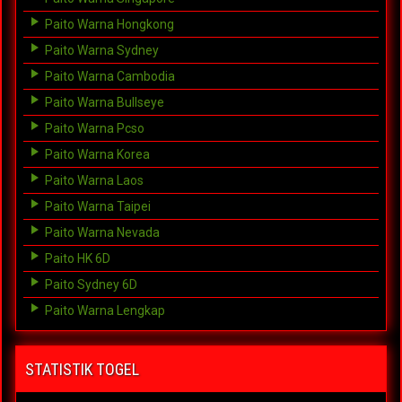
Paito Warna Hongkong
Paito Warna Sydney
Paito Warna Cambodia
Paito Warna Bullseye
Paito Warna Pcso
Paito Warna Korea
Paito Warna Laos
Paito Warna Taipei
Paito Warna Nevada
Paito HK 6D
Paito Sydney 6D
Paito Warna Lengkap
STATISTIK TOGEL