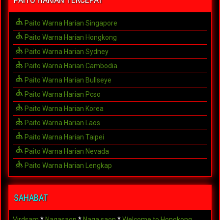
Paito Warna Harian Singapore
Paito Warna Harian Hongkong
Paito Warna Harian Sydney
Paito Warna Harian Cambodia
Paito Warna Harian Bullseye
Paito Warna Harian Pcso
Paito Warna Harian Korea
Paito Warna Harian Laos
Paito Warna Harian Taipei
Paito Warna Harian Nevada
Paito Warna Harian Lengkap
SAHABAT
Virdsam
*
Nagasaon
*
Naga saon
*
Welcome to Hongkong