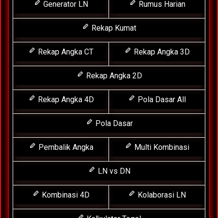
Generator LN
Rumus Harian
Rekap Kumat
Rekap Angka CT
Rekap Angka 3D
Rekap Angka 2D
Rekap Angka 4D
Pola Dasar All
Pola Dasar
Pembalik Angka
Multi Kombinasi
LN vs DN
Kombinasi 4D
Kolaborasi LN