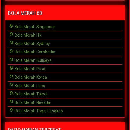
BOLA MERAH 6D
Bola Merah Singapore
Bola Merah HK
Bola Merah Sydney
Bola Merah Cambodia
Bola Merah Bullseye
Bola Merah Pcso
Bola Merah Korea
Bola Merah Laos
Bola Merah Taipei
Bola Merah Nevada
Bola Merah Togel Lengkap
PAITO HARIAN TERCEPAT