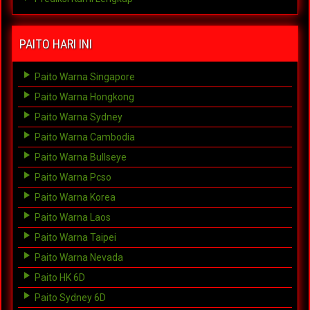
PAITO HARI INI
Paito Warna Singapore
Paito Warna Hongkong
Paito Warna Sydney
Paito Warna Cambodia
Paito Warna Bullseye
Paito Warna Pcso
Paito Warna Korea
Paito Warna Laos
Paito Warna Taipei
Paito Warna Nevada
Paito HK 6D
Paito Sydney 6D