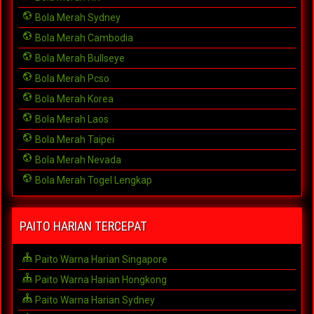
Bola Merah Sydney
Bola Merah Cambodia
Bola Merah Bullseye
Bola Merah Pcso
Bola Merah Korea
Bola Merah Laos
Bola Merah Taipei
Bola Merah Nevada
Bola Merah Togel Lengkap
PAITO HARIAN TERCEPAT
Paito Warna Harian Singapore
Paito Warna Harian Hongkong
Paito Warna Harian Sydney