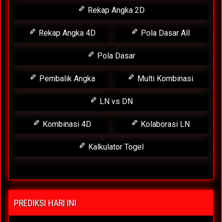
Rekap Angka 2D
Rekap Angka 4D
Pola Dasar All
Pola Dasar
Pembalik Angka
Multi Kombinasi
LN vs DN
Kombinasi 4D
Kolaborasi LN
Kalkulator Togel
PREDIKSI HARI INI