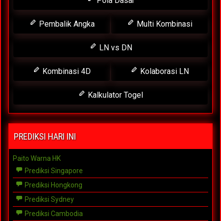
Pola Dasar
Pembalik Angka
Multi Kombinasi
LN vs DN
Kombinasi 4D
Kolaborasi LN
Kalkulator Togel
PREDIKSI HARI INI
Paito Warna HK
Prediksi Singapore
Prediksi Hongkong
Prediksi Sydney
Prediksi Cambodia