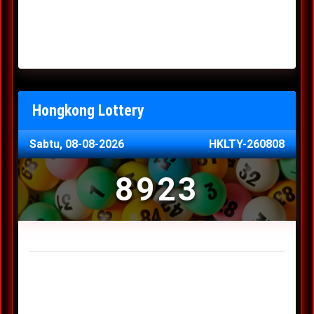
Kamis, 06-08-2026
9332
Rabu, 05-08-2026
7780
Selasa, 04-08-2026
8419
Senin, 03-08-2026
5358
Hongkong Lottery
Sabtu, 08-08-2026
HKLTY-260808
8923
Result Hongkong Lottery Terakhir
Jumat, 07-08-2026
5803
Kamis, 06-08-2026
1285
Rabu, 05-08-2026
5406
Selasa, 04-08-2026
5187