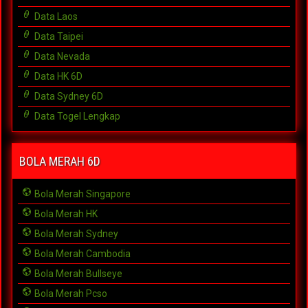
Data Laos
Data Taipei
Data Nevada
Data HK 6D
Data Sydney 6D
Data Togel Lengkap
BOLA MERAH 6D
Bola Merah Singapore
Bola Merah HK
Bola Merah Sydney
Bola Merah Cambodia
Bola Merah Bullseye
Bola Merah Pcso