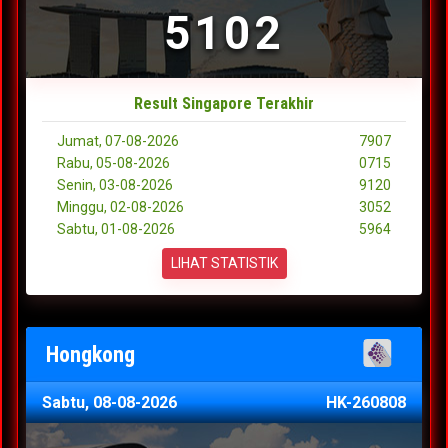
5102
Result Singapore Terakhir
Jumat, 07-08-2026
7907
Rabu, 05-08-2026
0715
Senin, 03-08-2026
9120
Minggu, 02-08-2026
3052
Sabtu, 01-08-2026
5964
LIHAT STATISTIK
Hongkong
Sabtu, 08-08-2026
HK-260808