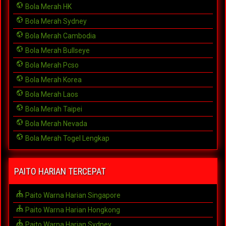
Bola Merah HK
Bola Merah Sydney
Bola Merah Cambodia
Bola Merah Bullseye
Bola Merah Pcso
Bola Merah Korea
Bola Merah Laos
Bola Merah Taipei
Bola Merah Nevada
Bola Merah Togel Lengkap
PAITO HARIAN TERCEPAT
Paito Warna Harian Singapore
Paito Warna Harian Hongkong
Paito Warna Harian Sydney