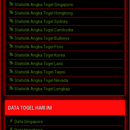
Statistik Angka Togel Singapore
Statistik Angka Togel Hongkong
Statistik Angka Togel Sydney
Statistik Angka Togel Cambodia
Statistik Angka Togel Bullseye
Statistik Angka Togel Pcso
Statistik Angka Togel Korea
Statistik Angka Togel Laos
Statistik Angka Togel Taipei
Statistik Angka Togel Nevada
Statistik Angka Togel Lengkap
DATA TOGEL HARI INI
Data Singapore