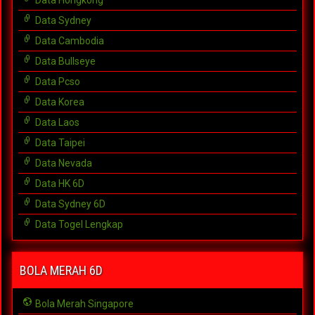
Data Hongkong
Data Sydney
Data Cambodia
Data Bullseye
Data Pcso
Data Korea
Data Laos
Data Taipei
Data Nevada
Data HK 6D
Data Sydney 6D
Data Togel Lengkap
BOLA MERAH 6D
Bola Merah Singapore