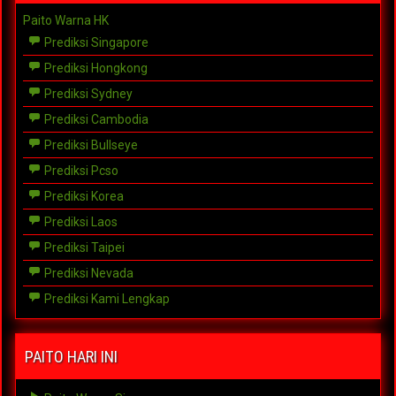
Paito Warna HK
Prediksi Singapore
Prediksi Hongkong
Prediksi Sydney
Prediksi Cambodia
Prediksi Bullseye
Prediksi Pcso
Prediksi Korea
Prediksi Laos
Prediksi Taipei
Prediksi Nevada
Prediksi Kami Lengkap
PAITO HARI INI