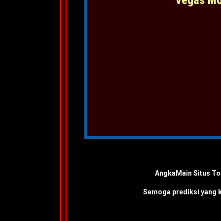
Vegas Mo
AngkaMain Situs To
Semoga prediksi yang k