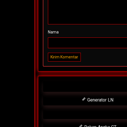
Nama
Kirim Komentar
Generator LN