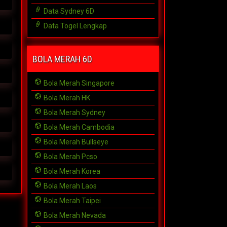
Data Sydney 6D
Data Togel Lengkap
BOLA MERAH 6D
Bola Merah Singapore
Bola Merah HK
Bola Merah Sydney
Bola Merah Cambodia
Bola Merah Bullseye
Bola Merah Pcso
Bola Merah Korea
Bola Merah Laos
Bola Merah Taipei
Bola Merah Nevada