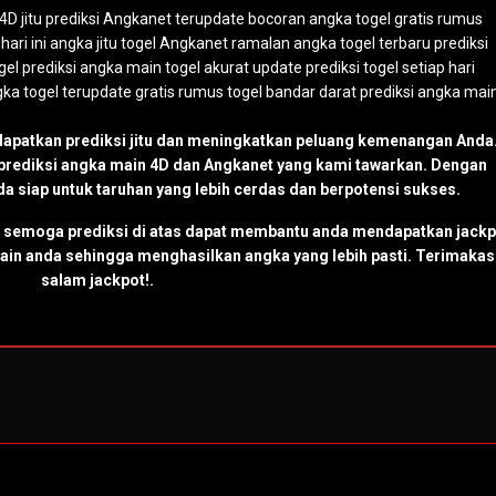
4D jitu prediksi Angkanet terupdate bocoran angka togel gratis rumus
ari ini angka jitu togel Angkanet ramalan angka togel terbaru prediksi
l prediksi angka main togel akurat update prediksi togel setiap hari
ka togel terupdate gratis rumus togel bandar darat prediksi angka mai
apatkan prediksi jitu dan meningkatkan peluang kemenangan Anda
prediksi angka main 4D dan Angkanet yang kami tawarkan. Dengan
da siap untuk taruhan yang lebih cerdas dan berpotensi sukses.
i, semoga prediksi di atas dapat membantu anda mendapatkan jackp
in anda sehingga menghasilkan angka yang lebih pasti. Terimakas
salam jackpot!.