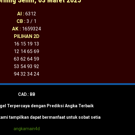
rning Senin, 03 Maret 2025
AI :
6312
CB :
3 / 1
AK :
1659324
PILIHAN 2D
16 15 19 13
12 14 65 69
63 62 64 59
53 54 93 92
94 32 34 24
CAD.:
BB
gel Terpercaya dengan Prediksi Angka Terbaik
ami tampilkan dapat bermanfaat untuk sobat setia
angkamain4d