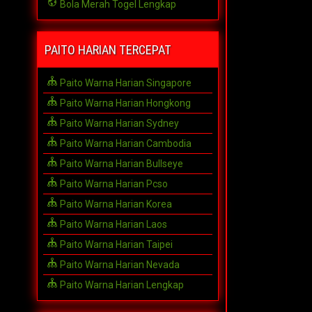
Bola Merah Togel Lengkap
PAITO HARIAN TERCEPAT
Paito Warna Harian Singapore
Paito Warna Harian Hongkong
Paito Warna Harian Sydney
Paito Warna Harian Cambodia
Paito Warna Harian Bullseye
Paito Warna Harian Pcso
Paito Warna Harian Korea
Paito Warna Harian Laos
Paito Warna Harian Taipei
Paito Warna Harian Nevada
Paito Warna Harian Lengkap