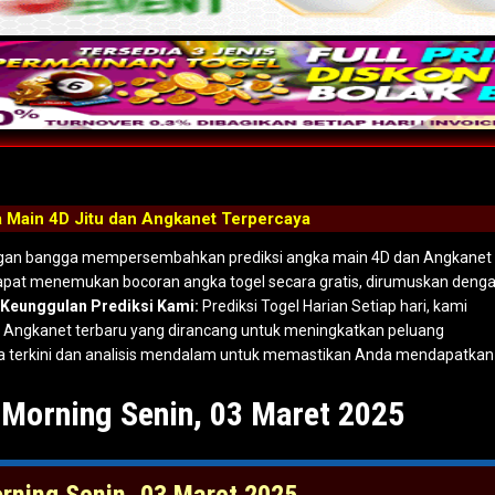
a Main 4D Jitu dan Angkanet Terpercaya
engan bangga mempersembahkan prediksi angka main 4D dan Angkanet
da dapat menemukan bocoran angka togel secara gratis, dirumuskan deng
Keunggulan Prediksi Kami:
Prediksi Togel Harian Setiap hari, kami
n Angkanet terbaru yang dirancang untuk meningkatkan peluang
terkini dan analisis mendalam untuk memastikan Anda mendapatkan
 Morning Senin, 03 Maret 2025