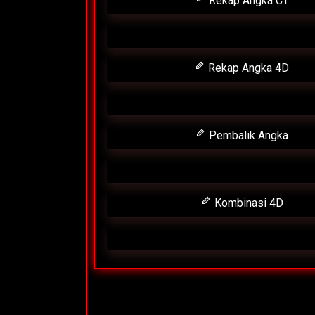
Rekap Angka CT
Rekap Angka 4D
Pembalik Angka
Kombinasi 4D