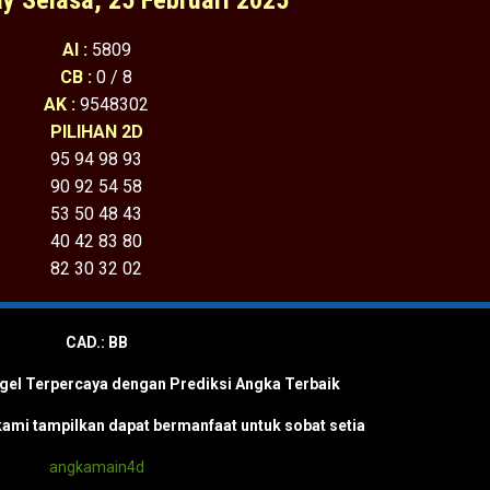
y Selasa, 25 Februari 2025
AI :
5809
CB :
0 / 8
AK :
9548302
PILIHAN 2D
95 94 98 93
90 92 54 58
53 50 48 43
40 42 83 80
82 30 32 02
CAD.:
BB
gel Terpercaya dengan Prediksi Angka Terbaik
ami tampilkan dapat bermanfaat untuk sobat setia
angkamain4d