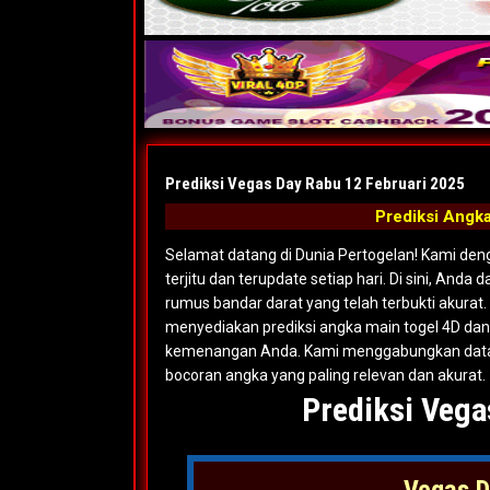
Prediksi Vegas Day Rabu 12 Februari 2025
Prediksi Angk
Selamat datang di Dunia Pertogelan! Kami d
terjitu dan terupdate setiap hari. Di sini, An
rumus bandar darat yang telah terbukti akurat.
menyediakan prediksi angka main togel 4D da
kemenangan Anda. Kami menggabungkan data 
bocoran angka yang paling relevan dan akurat.
Prediksi Vega