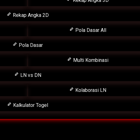
Rekap Angka 3D
Rekap Angka 2D
Pola Dasar All
Pola Dasar
Multi Kombinasi
LN vs DN
Kolaborasi LN
Kalkulator Togel