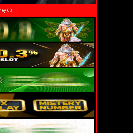
ney 6D