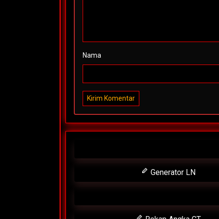
Nama
Kirim Komentar
Generator LN