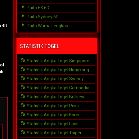
Paito HK 6D
Paito Sydney 6D
n 4D
Paito Warna Lengkap
.
STATISTIK TOGEL
Statistik Angka Togel Singapore
ot.
Statistik Angka Togel Hongkong
ih
Statistik Angka Togel Sydney
Statistik Angka Togel Cambodia
Statistik Angka Togel Bullseye
Statistik Angka Togel Pcso
Statistik Angka Togel Korea
Statistik Angka Togel Laos
Statistik Angka Togel Taipei