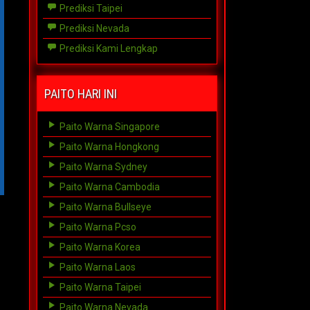
Prediksi Taipei
Prediksi Nevada
Prediksi Kami Lengkap
PAITO HARI INI
Paito Warna Singapore
Paito Warna Hongkong
Paito Warna Sydney
Paito Warna Cambodia
Paito Warna Bullseye
Paito Warna Pcso
Paito Warna Korea
Paito Warna Laos
Paito Warna Taipei
Paito Warna Nevada