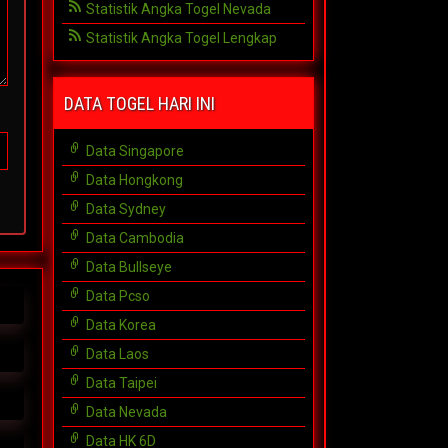
Statistik Angka Togel Nevada
Statistik Angka Togel Lengkap
DATA TOGEL HARI INI
Data Singapore
Data Hongkong
Data Sydney
Data Cambodia
Data Bullseye
Data Pcso
Data Korea
Data Laos
Data Taipei
Data Nevada
Data HK 6D