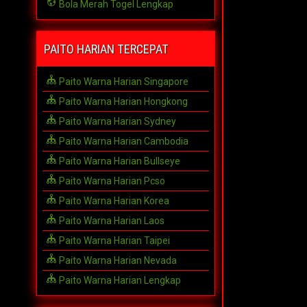
Bola Merah Togel Lengkap
PAITO HARIAN TERCEPAT
Paito Warna Harian Singapore
Paito Warna Harian Hongkong
Paito Warna Harian Sydney
Paito Warna Harian Cambodia
Paito Warna Harian Bullseye
Paito Warna Harian Pcso
Paito Warna Harian Korea
Paito Warna Harian Laos
Paito Warna Harian Taipei
Paito Warna Harian Nevada
Paito Warna Harian Lengkap