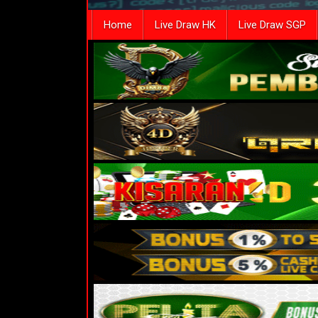
Home
Live Draw HK
Live Draw SGP