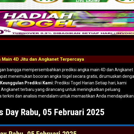
a Main 4D Jitu dan Angkanet Terpercaya
engan bangga mempersembahkan prediksi angka main 4D dan Angkanet
da dapat menemukan bocoran angka togel secara gratis, dirumuskan deng
Keunggulan Prediksi Kami:
Prediksi Togel Harian Setiap hari, kami
n Angkanet terbaru yang dirancang untuk meningkatkan peluang
terkini dan analisis mendalam untuk memastikan Anda mendapatkan
s Day Rabu, 05 Februari 2025