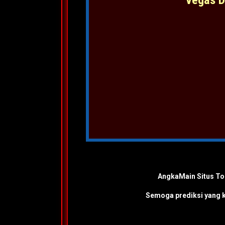
Vegas D
AngkaMain Situs To
Semoga prediksi yang k