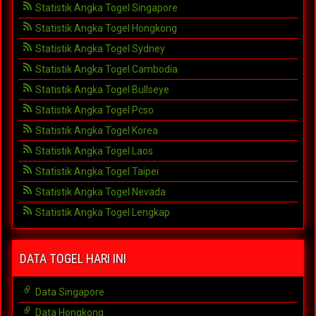
Statistik Angka Togel Singapore
Statistik Angka Togel Hongkong
Statistik Angka Togel Sydney
Statistik Angka Togel Cambodia
Statistik Angka Togel Bullseye
Statistik Angka Togel Pcso
Statistik Angka Togel Korea
Statistik Angka Togel Laos
Statistik Angka Togel Taipei
Statistik Angka Togel Nevada
Statistik Angka Togel Lengkap
DATA TOGEL HARI INI
Data Singapore
Data Hongkong