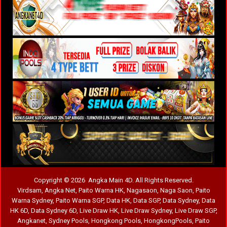
Copyright © 2026 Angka Main 4D. All Rights Reserved.
Virdsam
,
Angka Net
,
Paito Warna HK
,
Nagasaon
,
Naga Saon
,
Paito
Warna Sydney
,
Paito Warna SGP
,
Data HK
,
Data SGP
,
Data Sydney
,
Data
HK 6D
,
Data Sydney 6D
,
Live Draw HK
,
Live Draw Sydney
,
Live Draw SGP
,
Angkanet
,
Sydney Pools
,
Hongkong Pools
,
HongkongPools
,
Paito