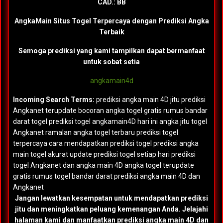
CAD.:
BB
AngkaMain Situs Togel Terpercaya dengan Prediksi Angka
Terbaik
Semoga prediksi yang kami tampilkan dapat bermanfaat
untuk sobat setia
angkamain4d
Incoming Search Terms:
prediksi angka main 4D jitu prediksi
Angkanet terupdate bocoran angka togel gratis rumus bandar
darat togel prediksi togel angkamain4D hari ini angka jitu togel
Angkanet ramalan angka togel terbaru prediksi togel
terpercaya cara mendapatkan prediksi togel prediksi angka
main togel akurat update prediksi togel setiap hari prediksi
togel Angkanet dan angka main 4D angka togel terupdate
gratis rumus togel bandar darat prediksi angka main 4D dan
Angkanet
Jangan lewatkan kesempatan untuk mendapatkan prediksi
jitu dan meningkatkan peluang kemenangan Anda. Jelajahi
halaman kami dan manfaatkan prediksi angka main 4D dan