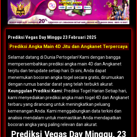
Prediksi Vegas Day Minggu 23 Februari 2025
Prediksi Angka Main 4D Jitu dan Angkanet Terpercaya
Selamat datang di Dunia Pertogelan! Kami dengan bangga
mempersembahkan prediksi angka main 4D dan Angkanet
terjitu dan terupdate setiap hari. Di sini, Anda dapat
menemukan bocoran angka togel secara gratis, dirumuskan
dengan rumus bandar darat yang telah terbukti akurat.
Keunggulan Prediksi Kami:
Prediksi Togel Harian Setiap hari,
kami menyediakan prediksi angka main togel 4D dan Angkanet
terbaru yang dirancang untuk meningkatkan peluang
kemenangan Anda. Kami menggabungkan data terkini dan
analisis mendalam untuk memastikan Anda mendapatkan
bocoran angka yang paling relevan dan akurat.
Prediksi Vegas Day Minggu, 23