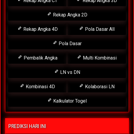
Rekap Angka CT
Rekap Angka 3D
Rekap Angka 2D
Rekap Angka 4D
Pola Dasar All
Pola Dasar
Pembalik Angka
Multi Kombinasi
LN vs DN
Kombinasi 4D
Kolaborasi LN
Kalkulator Togel
PREDIKSI HARI INI