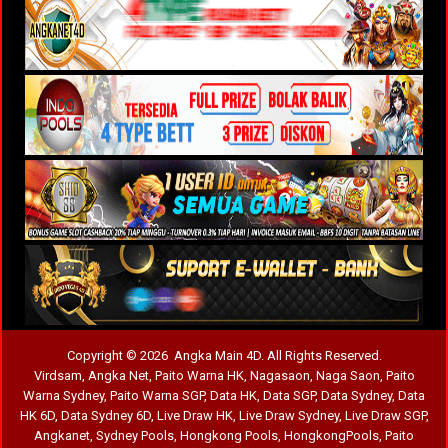
Copyright © 2026 Angka Main 4D. All Rights Reserved.
Virdsam
,
Angka Net
,
Paito Warna HK
,
Nagasaon
,
Naga Saon
,
Paito
Warna Sydney
,
Paito Warna SGP
,
Data HK
,
Data SGP
,
Data Sydney
,
Data
HK 6D
,
Data Sydney 6D
,
Live Draw HK
,
Live Draw Sydney
,
Live Draw SGP
,
Angkanet
,
Sydney Pools
,
Hongkong Pools
,
HongkongPools
,
Paito