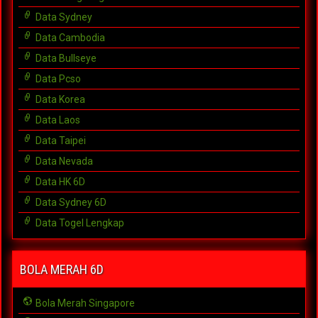
Data Sydney
Data Cambodia
Data Bullseye
Data Pcso
Data Korea
Data Laos
Data Taipei
Data Nevada
Data HK 6D
Data Sydney 6D
Data Togel Lengkap
BOLA MERAH 6D
Bola Merah Singapore