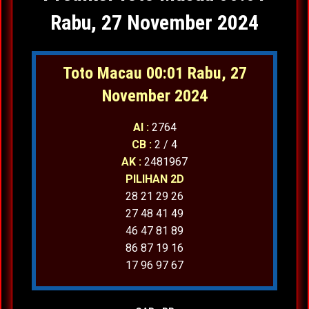
Rabu, 27 November 2024
Toto Macau 00:01 Rabu, 27
November 2024
AI :
2764
CB :
2 / 4
AK :
2481967
PILIHAN 2D
28 21 29 26
27 48 41 49
46 47 81 89
86 87 19 16
17 96 97 67