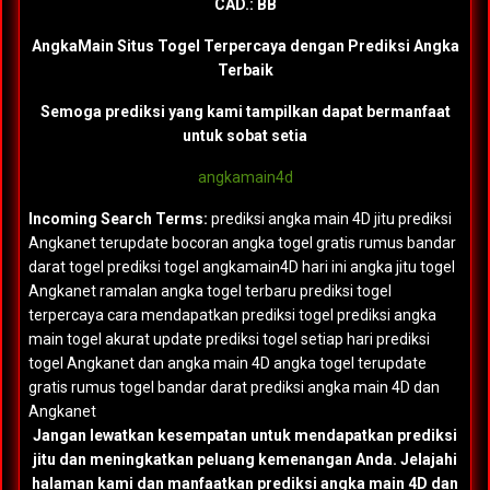
CAD.:
BB
AngkaMain Situs Togel Terpercaya dengan Prediksi Angka
Terbaik
Semoga prediksi yang kami tampilkan dapat bermanfaat
untuk sobat setia
angkamain4d
Incoming Search Terms:
prediksi angka main 4D jitu prediksi
Angkanet terupdate bocoran angka togel gratis rumus bandar
darat togel prediksi togel angkamain4D hari ini angka jitu togel
Angkanet ramalan angka togel terbaru prediksi togel
terpercaya cara mendapatkan prediksi togel prediksi angka
main togel akurat update prediksi togel setiap hari prediksi
togel Angkanet dan angka main 4D angka togel terupdate
gratis rumus togel bandar darat prediksi angka main 4D dan
Angkanet
Jangan lewatkan kesempatan untuk mendapatkan prediksi
jitu dan meningkatkan peluang kemenangan Anda. Jelajahi
halaman kami dan manfaatkan prediksi angka main 4D dan