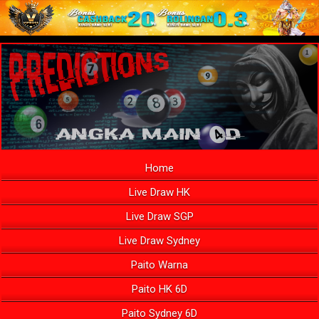
Home
Live Draw HK
Live Draw SGP
Live Draw Sydney
Paito Warna
Paito HK 6D
Paito Sydney 6D