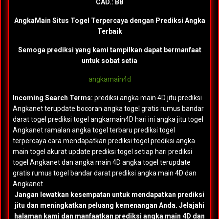
CAD.:
BB
AngkaMain Situs Togel Terpercaya dengan Prediksi Angka
Terbaik
Semoga prediksi yang kami tampilkan dapat bermanfaat
untuk sobat setia
angkamain4d
Incoming Search Terms:
prediksi angka main 4D jitu prediksi
Angkanet terupdate bocoran angka togel gratis rumus bandar
darat togel prediksi togel angkamain4D hari ini angka jitu togel
Angkanet ramalan angka togel terbaru prediksi togel
terpercaya cara mendapatkan prediksi togel prediksi angka
main togel akurat update prediksi togel setiap hari prediksi
togel Angkanet dan angka main 4D angka togel terupdate
gratis rumus togel bandar darat prediksi angka main 4D dan
Angkanet
Jangan lewatkan kesempatan untuk mendapatkan prediksi
jitu dan meningkatkan peluang kemenangan Anda. Jelajahi
halaman kami dan manfaatkan prediksi angka main 4D dan