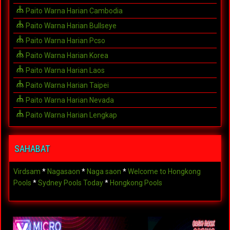
Paito Warna Harian Cambodia
Paito Warna Harian Bullseye
Paito Warna Harian Pcso
Paito Warna Harian Korea
Paito Warna Harian Laos
Paito Warna Harian Taipei
Paito Warna Harian Nevada
Paito Warna Harian Lengkap
SAHABAT
Virdsam
*
Nagasaon
*
Naga saon
*
Welcome to Hongkong
Pools
*
Sydney Pools Today
*
Hongkong Pools