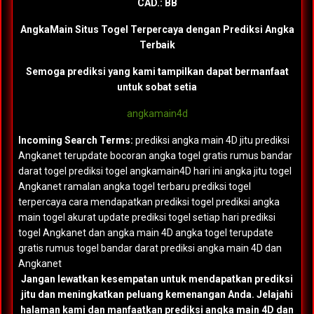
CAD.:
BB
AngkaMain Situs Togel Terpercaya dengan Prediksi Angka
Terbaik
Semoga prediksi yang kami tampilkan dapat bermanfaat
untuk sobat setia
angkamain4d
Incoming Search Terms:
prediksi angka main 4D jitu prediksi
Angkanet terupdate bocoran angka togel gratis rumus bandar
darat togel prediksi togel angkamain4D hari ini angka jitu togel
Angkanet ramalan angka togel terbaru prediksi togel
terpercaya cara mendapatkan prediksi togel prediksi angka
main togel akurat update prediksi togel setiap hari prediksi
togel Angkanet dan angka main 4D angka togel terupdate
gratis rumus togel bandar darat prediksi angka main 4D dan
Angkanet
Jangan lewatkan kesempatan untuk mendapatkan prediksi
jitu dan meningkatkan peluang kemenangan Anda. Jelajahi
halaman kami dan manfaatkan prediksi angka main 4D dan