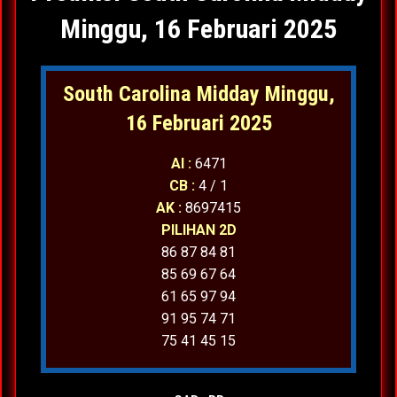
Minggu, 16 Februari 2025
South Carolina Midday Minggu,
16 Februari 2025
AI :
6471
CB :
4 / 1
AK :
8697415
PILIHAN 2D
86 87 84 81
85 69 67 64
61 65 97 94
91 95 74 71
75 41 45 15