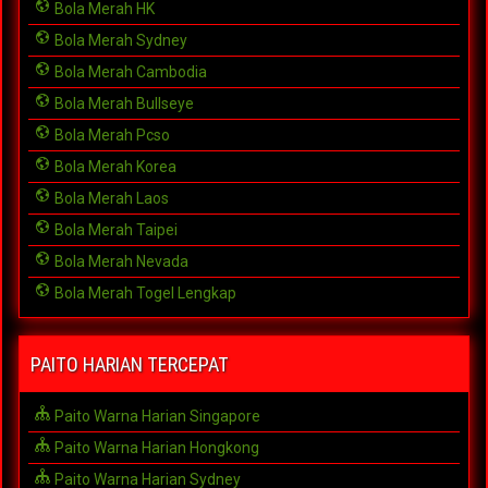
Bola Merah HK
Bola Merah Sydney
Bola Merah Cambodia
Bola Merah Bullseye
Bola Merah Pcso
Bola Merah Korea
Bola Merah Laos
Bola Merah Taipei
Bola Merah Nevada
Bola Merah Togel Lengkap
PAITO HARIAN TERCEPAT
Paito Warna Harian Singapore
Paito Warna Harian Hongkong
Paito Warna Harian Sydney