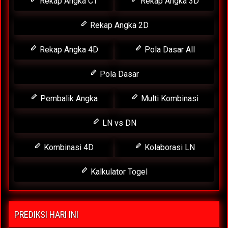
Rekap Angka CT
Rekap Angka 3D
Rekap Angka 2D
Rekap Angka 4D
Pola Dasar All
Pola Dasar
Pembalik Angka
Multi Kombinasi
LN vs DN
Kombinasi 4D
Kolaborasi LN
Kalkulator Togel
PREDIKSI HARI INI