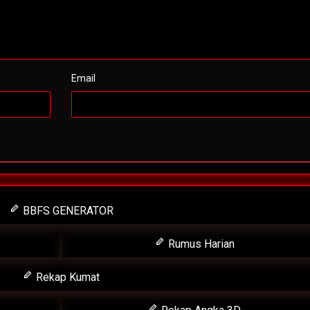
Email
BBFS GENERATOR
Rumus Harian
Rekap Kumat