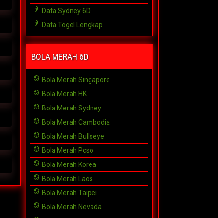
Data Sydney 6D
Data Togel Lengkap
BOLA MERAH 6D
Bola Merah Singapore
Bola Merah HK
Bola Merah Sydney
Bola Merah Cambodia
Bola Merah Bullseye
Bola Merah Pcso
Bola Merah Korea
Bola Merah Laos
Bola Merah Taipei
Bola Merah Nevada