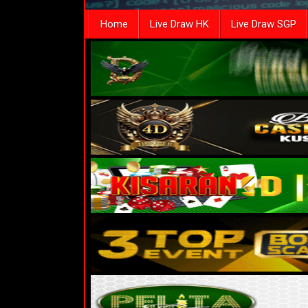
Home
Live Draw HK
Live Draw SGP