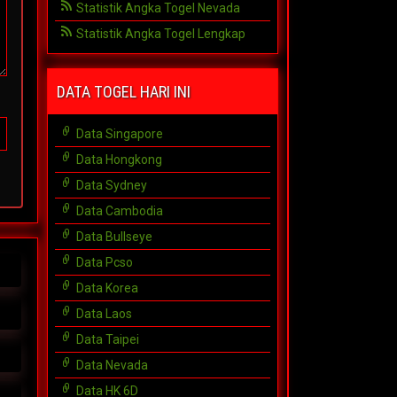
Statistik Angka Togel Nevada
Statistik Angka Togel Lengkap
DATA TOGEL HARI INI
Data Singapore
Data Hongkong
Data Sydney
Data Cambodia
Data Bullseye
Data Pcso
Data Korea
Data Laos
Data Taipei
Data Nevada
Data HK 6D