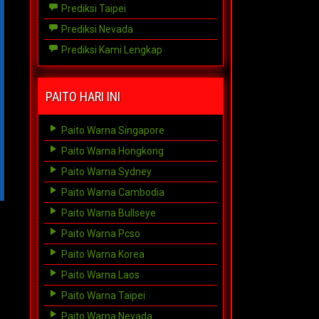
Prediksi Taipei
Prediksi Nevada
Prediksi Kami Lengkap
PAITO HARI INI
Paito Warna Singapore
Paito Warna Hongkong
Paito Warna Sydney
Paito Warna Cambodia
Paito Warna Bullseye
Paito Warna Pcso
Paito Warna Korea
Paito Warna Laos
Paito Warna Taipei
Paito Warna Nevada