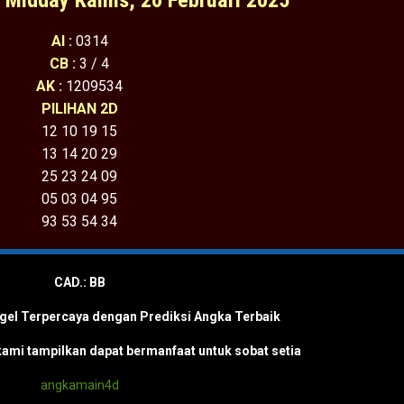
a Midday Kamis, 20 Februari 2025
AI :
0314
CB :
3 / 4
AK :
1209534
PILIHAN 2D
12 10 19 15
13 14 20 29
25 23 24 09
05 03 04 95
93 53 54 34
CAD.:
BB
gel Terpercaya dengan Prediksi Angka Terbaik
ami tampilkan dapat bermanfaat untuk sobat setia
angkamain4d