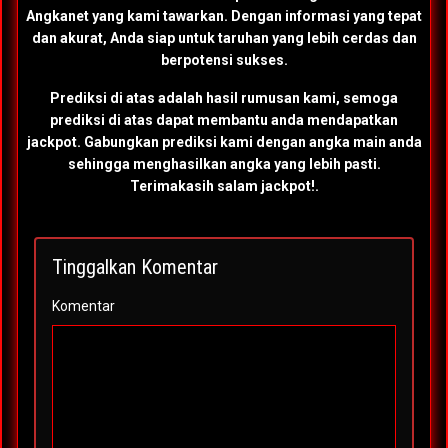
Angkanet yang kami tawarkan. Dengan informasi yang tepat
dan akurat, Anda siap untuk taruhan yang lebih cerdas dan
berpotensi sukses.
Prediksi di atas adalah hasil rumusan kami, semoga
prediksi di atas dapat membantu anda mendapatkan
jackpot. Gabungkan prediksi kami dengan angka main anda
sehingga menghasilkan angka yang lebih pasti.
Terimakasih salam jackpot!.
Tinggalkan Komentar
Komentar