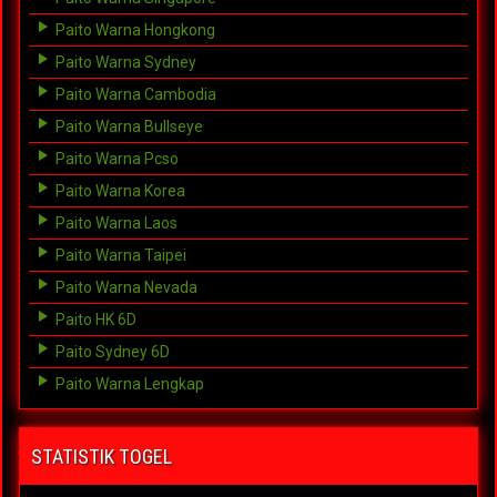
Paito Warna Hongkong
Paito Warna Sydney
Paito Warna Cambodia
Paito Warna Bullseye
Paito Warna Pcso
Paito Warna Korea
Paito Warna Laos
Paito Warna Taipei
Paito Warna Nevada
Paito HK 6D
Paito Sydney 6D
Paito Warna Lengkap
STATISTIK TOGEL