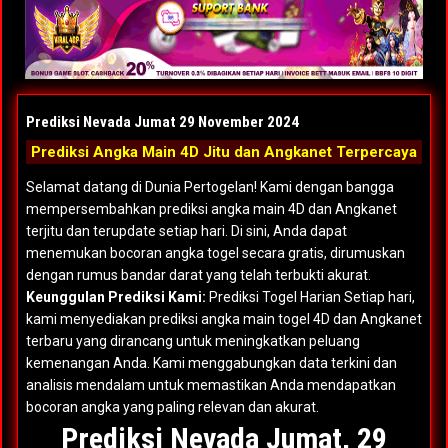
Prediksi Nevada Jumat 29 November 2024
Prediksi Angka Main 4D Jitu dan Angkanet Terpercaya
Selamat datang di Dunia Pertogelan! Kami dengan bangga
mempersembahkan prediksi angka main 4D dan Angkanet
terjitu dan terupdate setiap hari. Di sini, Anda dapat
menemukan bocoran angka togel secara gratis, dirumuskan
dengan rumus bandar darat yang telah terbukti akurat.
Keunggulan Prediksi Kami:
Prediksi Togel Harian Setiap hari,
kami menyediakan prediksi angka main togel 4D dan Angkanet
terbaru yang dirancang untuk meningkatkan peluang
kemenangan Anda. Kami menggabungkan data terkini dan
analisis mendalam untuk memastikan Anda mendapatkan
bocoran angka yang paling relevan dan akurat.
Prediksi Nevada Jumat, 29