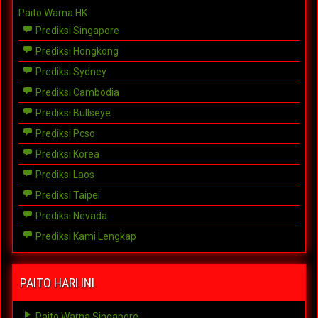
Paito Warna HK
Prediksi Singapore
Prediksi Hongkong
Prediksi Sydney
Prediksi Cambodia
Prediksi Bullseye
Prediksi Pcso
Prediksi Korea
Prediksi Laos
Prediksi Taipei
Prediksi Nevada
Prediksi Kami Lengkap
PAITO HARI INI
Paito Warna Singapore