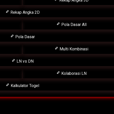
Rekap Angka 3D
Rekap Angka 2D
Pola Dasar All
Pola Dasar
Multi Kombinasi
LN vs DN
Kolaborasi LN
Kalkulator Togel