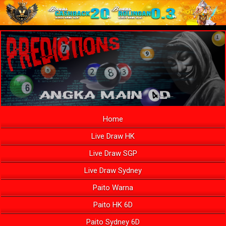
Home
Live Draw HK
Live Draw SGP
Live Draw Sydney
Paito Warna
Paito HK 6D
Paito Sydney 6D