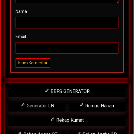
Nama
Email
Kirim Komentar
BBFS GENERATOR
Generator LN
Rumus Harian
Rekap Kumat