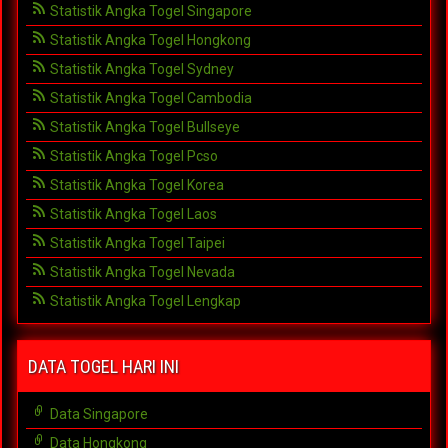
Statistik Angka Togel Singapore
Statistik Angka Togel Hongkong
Statistik Angka Togel Sydney
Statistik Angka Togel Cambodia
Statistik Angka Togel Bullseye
Statistik Angka Togel Pcso
Statistik Angka Togel Korea
Statistik Angka Togel Laos
Statistik Angka Togel Taipei
Statistik Angka Togel Nevada
Statistik Angka Togel Lengkap
DATA TOGEL HARI INI
Data Singapore
Data Hongkong