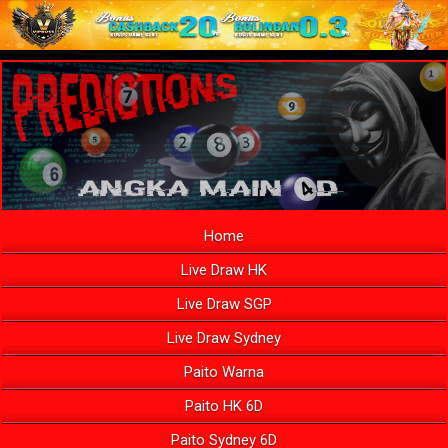
Home
Live Draw HK
Live Draw SGP
Live Draw Sydney
Paito Warna
Paito HK 6D
Paito Sydney 6D