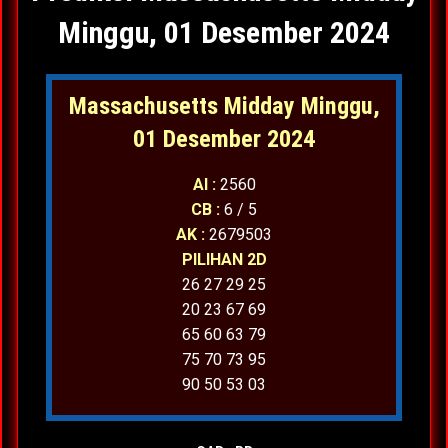
Minggu, 01 Desember 2024
Massachusetts Midday Minggu,
01 Desember 2024
AI :
2560
CB :
6 / 5
AK :
2679503
PILIHAN 2D
26 27 29 25
20 23 67 69
65 60 63 79
75 70 73 95
90 50 53 03