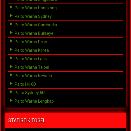
Paito Warna Hongkong
Paito Warna Sydney
Paito Warna Cambodia
Paito Warna Bullseye
Paito Warna Pcso
Paito Warna Korea
Paito Warna Laos
Paito Warna Taipei
Paito Warna Nevada
Paito HK 6D
Paito Sydney 6D
Paito Warna Lengkap
STATISTIK TOGEL