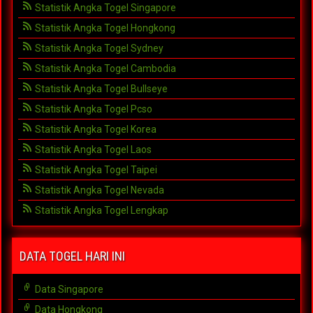
Statistik Angka Togel Singapore
Statistik Angka Togel Hongkong
Statistik Angka Togel Sydney
Statistik Angka Togel Cambodia
Statistik Angka Togel Bullseye
Statistik Angka Togel Pcso
Statistik Angka Togel Korea
Statistik Angka Togel Laos
Statistik Angka Togel Taipei
Statistik Angka Togel Nevada
Statistik Angka Togel Lengkap
DATA TOGEL HARI INI
Data Singapore
Data Hongkong