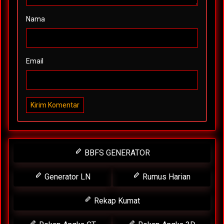
Nama
Email
Kirim Komentar
BBFS GENERATOR
Generator LN
Rumus Harian
Rekap Kumat