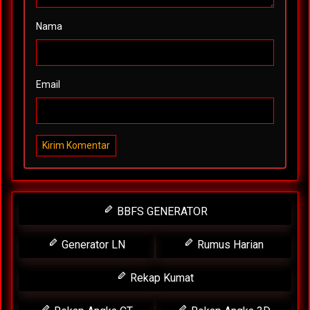
Nama
Email
Kirim Komentar
BBFS GENERATOR
Generator LN
Rumus Harian
Rekap Kumat