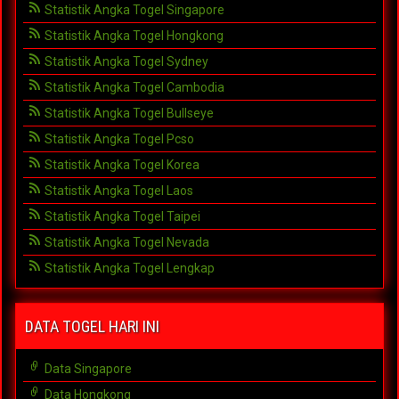
Statistik Angka Togel Singapore
Statistik Angka Togel Hongkong
Statistik Angka Togel Sydney
Statistik Angka Togel Cambodia
Statistik Angka Togel Bullseye
Statistik Angka Togel Pcso
Statistik Angka Togel Korea
Statistik Angka Togel Laos
Statistik Angka Togel Taipei
Statistik Angka Togel Nevada
Statistik Angka Togel Lengkap
DATA TOGEL HARI INI
Data Singapore
Data Hongkong