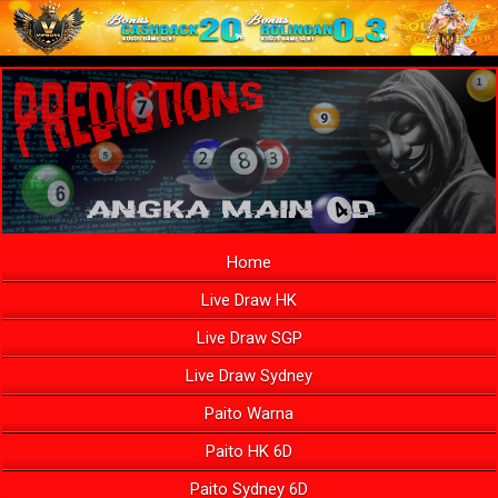
Home
Live Draw HK
Live Draw SGP
Live Draw Sydney
Paito Warna
Paito HK 6D
Paito Sydney 6D