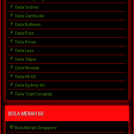
Data Sydney
Data Cambodia
Data Bullseye
Data Pcso
Data Korea
Data Laos
Data Taipei
Data Nevada
Data HK 6D
Data Sydney 6D
Data Togel Lengkap
BOLA MERAH 6D
Bola Merah Singapore