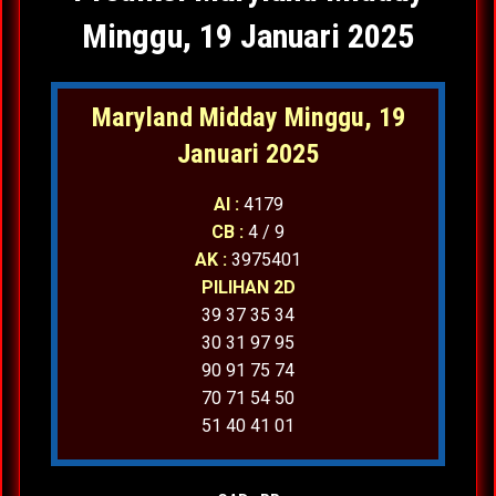
Minggu, 19 Januari 2025
Maryland Midday Minggu, 19
Januari 2025
AI :
4179
CB :
4 / 9
AK :
3975401
PILIHAN 2D
39 37 35 34
30 31 97 95
90 91 75 74
70 71 54 50
51 40 41 01