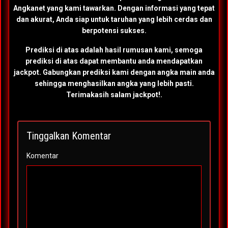
Angkanet yang kami tawarkan. Dengan informasi yang tepat
dan akurat, Anda siap untuk taruhan yang lebih cerdas dan
berpotensi sukses.
Prediksi di atas adalah hasil rumusan kami, semoga
prediksi di atas dapat membantu anda mendapatkan
jackpot. Gabungkan prediksi kami dengan angka main anda
sehingga menghasilkan angka yang lebih pasti.
Terimakasih salam jackpot!.
Tinggalkan Komentar
Komentar