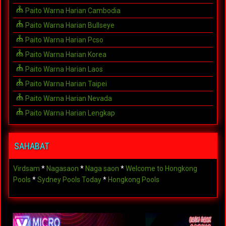
Paito Warna Harian Cambodia
Paito Warna Harian Bullseye
Paito Warna Harian Pcso
Paito Warna Harian Korea
Paito Warna Harian Laos
Paito Warna Harian Taipei
Paito Warna Harian Nevada
Paito Warna Harian Lengkap
SAHABAT
Virdsam
*
Nagasaon
*
Naga saon
*
Welcome to Hongkong
Pools
*
Sydney Pools Today
*
Hongkong Pools