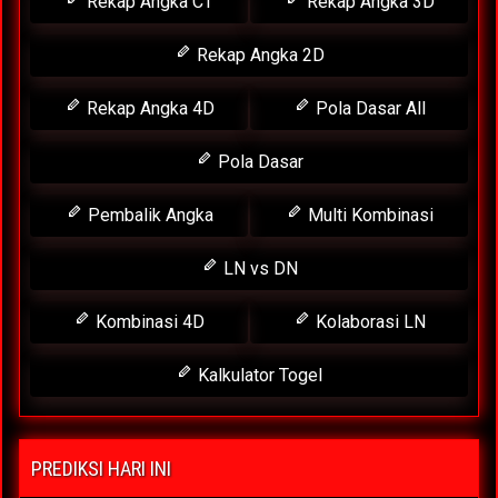
Rekap Angka CT
Rekap Angka 3D
Rekap Angka 2D
Rekap Angka 4D
Pola Dasar All
Pola Dasar
Pembalik Angka
Multi Kombinasi
LN vs DN
Kombinasi 4D
Kolaborasi LN
Kalkulator Togel
PREDIKSI HARI INI