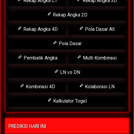
Rekap Angka CT
Rekap Angka 3D
Rekap Angka 2D
Rekap Angka 4D
Pola Dasar All
Pola Dasar
Pembalik Angka
Multi Kombinasi
LN vs DN
Kombinasi 4D
Kolaborasi LN
Kalkulator Togel
PREDIKSI HARI INI