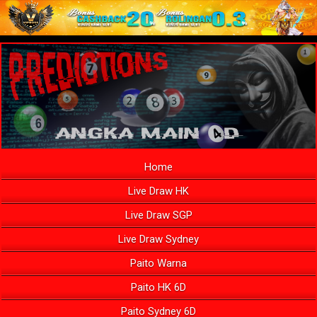
Home
Live Draw HK
Live Draw SGP
Live Draw Sydney
Paito Warna
Paito HK 6D
Paito Sydney 6D