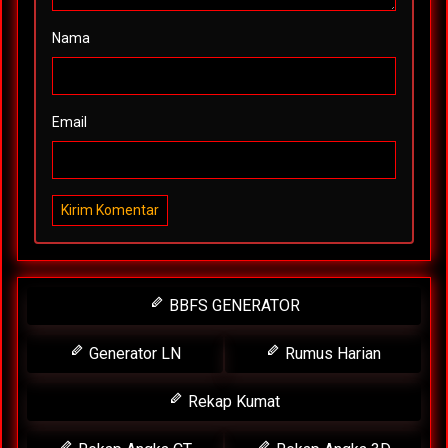
Nama
Email
Kirim Komentar
BBFS GENERATOR
Generator LN
Rumus Harian
Rekap Kumat