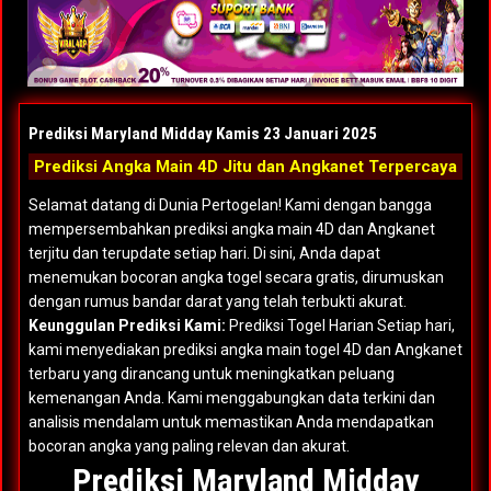
Prediksi Maryland Midday Kamis 23 Januari 2025
Prediksi Angka Main 4D Jitu dan Angkanet Terpercaya
Selamat datang di Dunia Pertogelan! Kami dengan bangga
mempersembahkan prediksi angka main 4D dan Angkanet
terjitu dan terupdate setiap hari. Di sini, Anda dapat
menemukan bocoran angka togel secara gratis, dirumuskan
dengan rumus bandar darat yang telah terbukti akurat.
Keunggulan Prediksi Kami:
Prediksi Togel Harian Setiap hari,
kami menyediakan prediksi angka main togel 4D dan Angkanet
terbaru yang dirancang untuk meningkatkan peluang
kemenangan Anda. Kami menggabungkan data terkini dan
analisis mendalam untuk memastikan Anda mendapatkan
bocoran angka yang paling relevan dan akurat.
Prediksi Maryland Midday