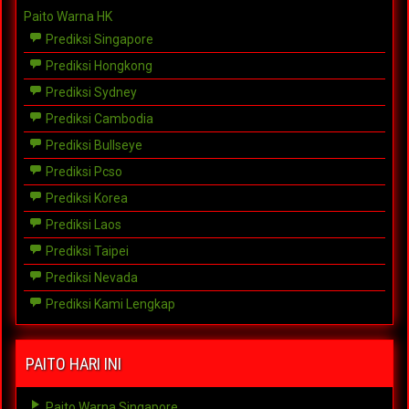
Paito Warna HK
Prediksi Singapore
Prediksi Hongkong
Prediksi Sydney
Prediksi Cambodia
Prediksi Bullseye
Prediksi Pcso
Prediksi Korea
Prediksi Laos
Prediksi Taipei
Prediksi Nevada
Prediksi Kami Lengkap
PAITO HARI INI
Paito Warna Singapore