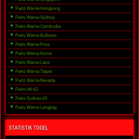
Paito Warna Hongkong
Paito Warna Sydney
Paito Warna Cambodia
Paito Warna Bullseye
Paito Warna Pcso
Paito Warna Korea
Paito Warna Laos
Paito Warna Taipei
Paito Warna Nevada
Paito HK 6D
Paito Sydney 6D
Paito Warna Lengkap
STATISTIK TOGEL