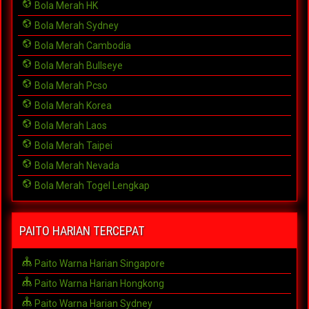
Bola Merah HK
Bola Merah Sydney
Bola Merah Cambodia
Bola Merah Bullseye
Bola Merah Pcso
Bola Merah Korea
Bola Merah Laos
Bola Merah Taipei
Bola Merah Nevada
Bola Merah Togel Lengkap
PAITO HARIAN TERCEPAT
Paito Warna Harian Singapore
Paito Warna Harian Hongkong
Paito Warna Harian Sydney