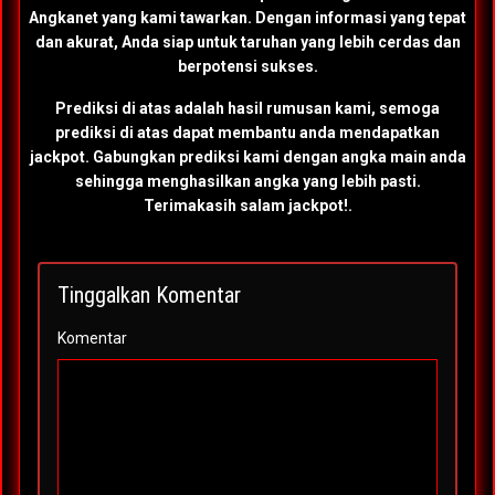
Angkanet yang kami tawarkan. Dengan informasi yang tepat
dan akurat, Anda siap untuk taruhan yang lebih cerdas dan
berpotensi sukses.
Prediksi di atas adalah hasil rumusan kami, semoga
prediksi di atas dapat membantu anda mendapatkan
jackpot. Gabungkan prediksi kami dengan angka main anda
sehingga menghasilkan angka yang lebih pasti.
Terimakasih salam jackpot!.
Tinggalkan Komentar
Komentar