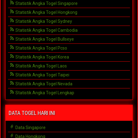
Statistik Angka Togel Singapore
Statistik Angka Togel Hongkong
Statistik Angka Togel Sydney
Statistik Angka Togel Cambodia
Statistik Angka Togel Bullseye
Statistik Angka Togel Pcso
Statistik Angka Togel Korea
Statistik Angka Togel Laos
Statistik Angka Togel Taipei
Statistik Angka Togel Nevada
Statistik Angka Togel Lengkap
DATA TOGEL HARI INI
Data Singapore
Data Hongkong