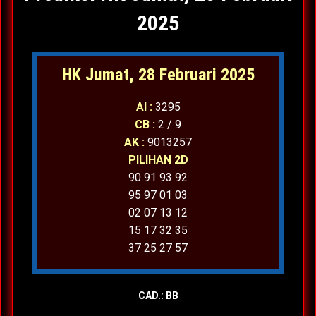
2025
HK Jumat, 28 Februari 2025
AI :
3295
CB :
2 / 9
AK :
9013257
PILIHAN 2D
90 91 93 92
95 97 01 03
02 07 13 12
15 17 32 35
37 25 27 57
CAD.:
BB