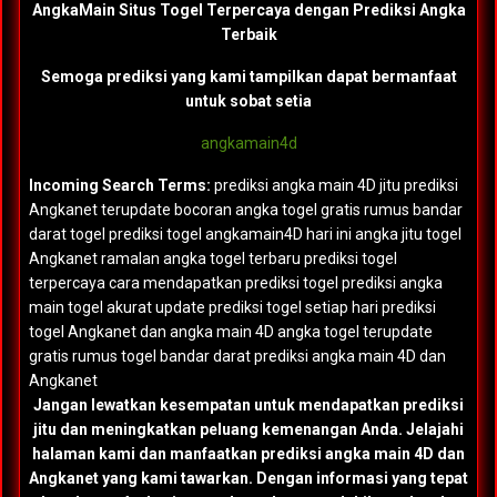
AngkaMain Situs Togel Terpercaya dengan Prediksi Angka
Terbaik
Semoga prediksi yang kami tampilkan dapat bermanfaat
untuk sobat setia
angkamain4d
Incoming Search Terms:
prediksi angka main 4D jitu prediksi
Angkanet terupdate bocoran angka togel gratis rumus bandar
darat togel prediksi togel angkamain4D hari ini angka jitu togel
Angkanet ramalan angka togel terbaru prediksi togel
terpercaya cara mendapatkan prediksi togel prediksi angka
main togel akurat update prediksi togel setiap hari prediksi
togel Angkanet dan angka main 4D angka togel terupdate
gratis rumus togel bandar darat prediksi angka main 4D dan
Angkanet
Jangan lewatkan kesempatan untuk mendapatkan prediksi
jitu dan meningkatkan peluang kemenangan Anda. Jelajahi
halaman kami dan manfaatkan prediksi angka main 4D dan
Angkanet yang kami tawarkan. Dengan informasi yang tepat