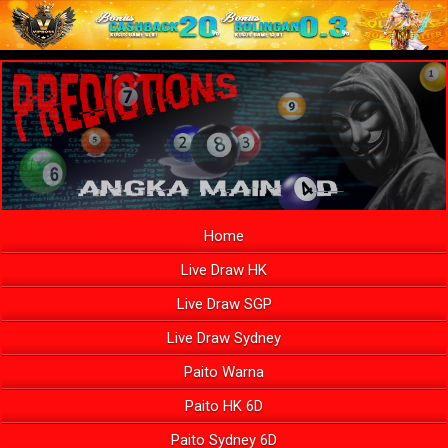
Home
Live Draw HK
Live Draw SGP
Live Draw Sydney
Paito Warna
Paito HK 6D
Paito Sydney 6D