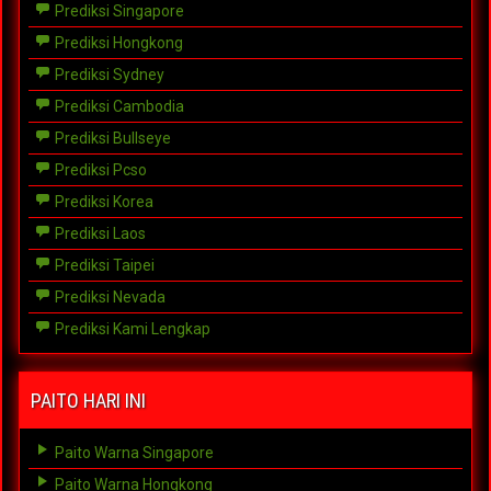
Prediksi Singapore
Prediksi Hongkong
Prediksi Sydney
Prediksi Cambodia
Prediksi Bullseye
Prediksi Pcso
Prediksi Korea
Prediksi Laos
Prediksi Taipei
Prediksi Nevada
Prediksi Kami Lengkap
PAITO HARI INI
Paito Warna Singapore
Paito Warna Hongkong