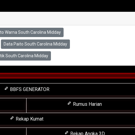
ito Warna South Carolina Midday
Data Paito South Carolina Midday
stik South Carolina Midday
BBFS GENERATOR
Rumus Harian
Rekap Kumat
Rekap Angka 3D