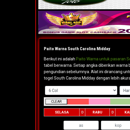
Paito Warna South Carolina Midday
Berikut ini adalah
Paito Warna untuk pasaran S
tabel berwarna. Setiap angka diberikan warna 
pengundian sebelumnya. Alat ini dirancang u
togel South Carolina Midday dengan lebih aku
CLEAR
SELASA
D
RABU
D
KA