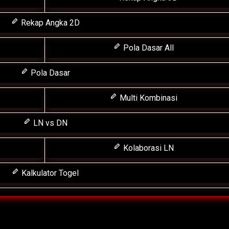
Rekap Angka 2D
Pola Dasar All
Pola Dasar
Multi Kombinasi
LN vs DN
Kolaborasi LN
Kalkulator Togel