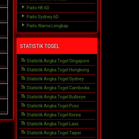
Paito HK 6D
Paito Sydney 6D
Paito Warna Lengkap
STATISTIK TOGEL
Statistik Angka Togel Singapore
Statistik Angka Togel Hongkong
Statistik Angka Togel Sydney
Statistik Angka Togel Cambodia
Statistik Angka Togel Bullseye
Statistik Angka Togel Pcso
Statistik Angka Togel Korea
Statistik Angka Togel Laos
Statistik Angka Togel Taipei