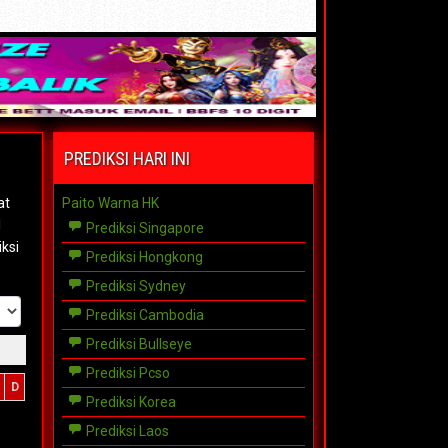
PREDIKSI HARI INI
at
Paito Warna HK
l
Prediksi Singapore
ksi
Prediksi Hongkong
Prediksi Sydney
Prediksi Cambodia
Prediksi Bullseye
Prediksi Pcso
D
Prediksi Korea
Prediksi Laos