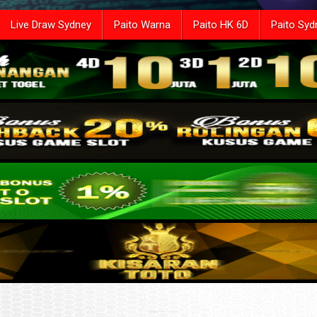
Live Draw Sydney
Paito Warna
Paito HK 6D
Paito Syd