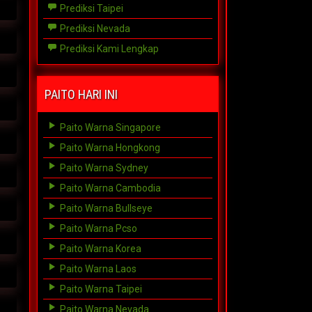
Prediksi Taipei
Prediksi Nevada
Prediksi Kami Lengkap
PAITO HARI INI
Paito Warna Singapore
Paito Warna Hongkong
Paito Warna Sydney
Paito Warna Cambodia
Paito Warna Bullseye
Paito Warna Pcso
Paito Warna Korea
Paito Warna Laos
Paito Warna Taipei
Paito Warna Nevada