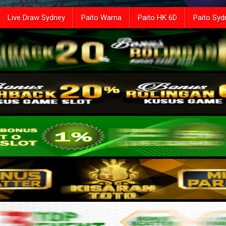
Live Draw Sydney
Paito Warna
Paito HK 6D
Paito Syd