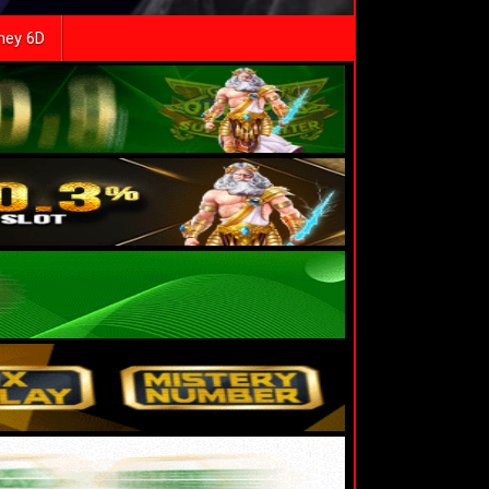
ney 6D