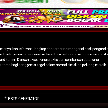
menyajikan informasi lengkap dan terperinci mengenai hasil pengundi
 membantu pemain menganalisis hasil-hasil sebelumnya guna merumusk
sland hari ini. Dengan akses yang praktis dan pembaruan data yang
nsi utama bagi penggemar togel dalam memaksimalkan peluang meraih
BBFS GENERATOR