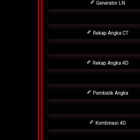
Generator LN
Rekap Angka CT
Rekap Angka 4D
Pembalik Angka
Kombinasi 4D