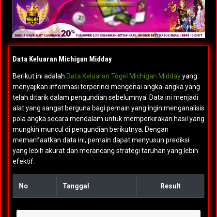
Data Keluaran Michigan Midday
Berikut ini adalah
Data Keluaran Togel Michigan Midday
yang
menyajikan informasi terperinci mengenai angka-angka yang
telah ditarik dalam pengundian sebelumnya. Data ini menjadi
alat yang sangat berguna bagi pemain yang ingin menganalisis
pola angka secara mendalam untuk memperkirakan hasil yang
mungkin muncul di pengundian berikutnya. Dengan
memanfaatkan data ini, pemain dapat menyusun prediksi
yang lebih akurat dan merancang strategi taruhan yang lebih
efektif.
No
Tanggal
Result