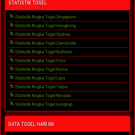
STATISTIK TOGEL
Statistik Angka Togel Singapore
Statistik Angka Togel Hongkong
Statistik Angka Togel Sydney
Statistik Angka Togel Cambodia
Statistik Angka Togel Bullseye
Statistik Angka Togel Pcso
Statistik Angka Togel Korea
Statistik Angka Togel Laos
Statistik Angka Togel Taipei
Statistik Angka Togel Nevada
Statistik Angka Togel Lengkap
DATA TOGEL HARI INI