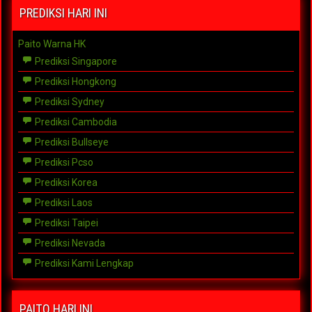
PREDIKSI HARI INI
Paito Warna HK
Prediksi Singapore
Prediksi Hongkong
Prediksi Sydney
Prediksi Cambodia
Prediksi Bullseye
Prediksi Pcso
Prediksi Korea
Prediksi Laos
Prediksi Taipei
Prediksi Nevada
Prediksi Kami Lengkap
PAITO HARI INI