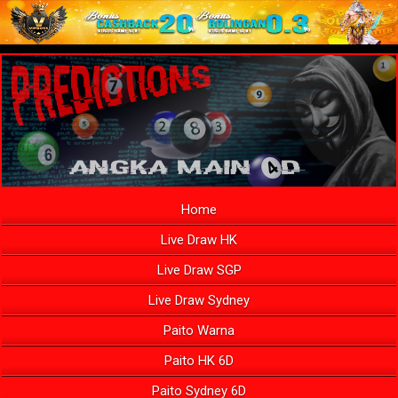
Home
Live Draw HK
Live Draw SGP
Live Draw Sydney
Paito Warna
Paito HK 6D
Paito Sydney 6D