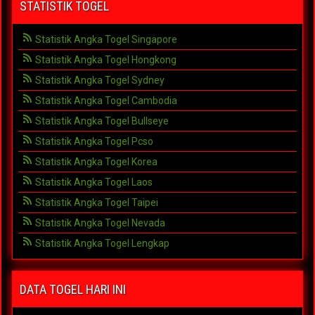
STATISTIK TOGEL
Statistik Angka Togel Singapore
Statistik Angka Togel Hongkong
Statistik Angka Togel Sydney
Statistik Angka Togel Cambodia
Statistik Angka Togel Bullseye
Statistik Angka Togel Pcso
Statistik Angka Togel Korea
Statistik Angka Togel Laos
Statistik Angka Togel Taipei
Statistik Angka Togel Nevada
Statistik Angka Togel Lengkap
DATA TOGEL HARI INI