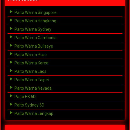
Paito Warna Singapore
Paito Warna Hongkong
Paito Warna Sydney
Paito Warna Cambodia
Paito Warna Bullseye
Paito Warna Pcso
Paito Warna Korea
Paito Warna Laos
Paito Warna Taipei
Paito Warna Nevada
Paito HK 6D
Paito Sydney 6D
Paito Warna Lengkap