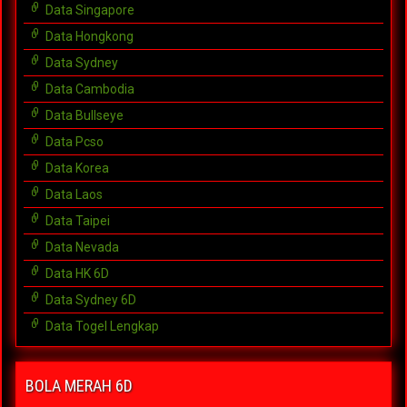
Data Singapore
Data Hongkong
Data Sydney
Data Cambodia
Data Bullseye
Data Pcso
Data Korea
Data Laos
Data Taipei
Data Nevada
Data HK 6D
Data Sydney 6D
Data Togel Lengkap
BOLA MERAH 6D