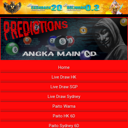
Home
Live Draw HK
Live Draw SGP
Live Draw Sydney
Paito Warna
Paito HK 6D
Paito Sydney 6D