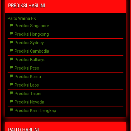
PREDIKSI HARI INI
Paito Warna HK
Prediksi Singapore
Prediksi Hongkong
Prediksi Sydney
Prediksi Cambodia
Prediksi Bullseye
Prediksi Pcso
Prediksi Korea
Prediksi Laos
Prediksi Taipei
Prediksi Nevada
Prediksi Kami Lengkap
PAITO HARI INI