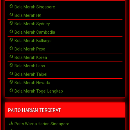
Bola Merah Singapore
Bola Merah HK
Bola Merah Sydney
Bola Merah Cambodia
Bola Merah Bullseye
Bola Merah Pcso
Bola Merah Korea
Bola Merah Laos
Bola Merah Taipei
Bola Merah Nevada
Bola Merah Togel Lengkap
PAITO HARIAN TERCEPAT
Paito Warna Harian Singapore