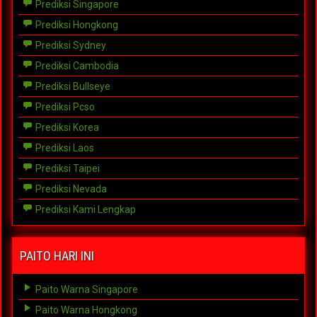
Prediksi Singapore
Prediksi Hongkong
Prediksi Sydney
Prediksi Cambodia
Prediksi Bullseye
Prediksi Pcso
Prediksi Korea
Prediksi Laos
Prediksi Taipei
Prediksi Nevada
Prediksi Kami Lengkap
PAITO HARI INI
Paito Warna Singapore
Paito Warna Hongkong