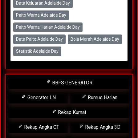
Data Keluaran Adelaide Day
Paito Warna Adelaide Day
Paito Warna Harian Adelaide Day
Data Paito Adelaide Day
Bola Merah Adelaide Day
Statistik Adelaide Day
BBFS GENERATOR
Generator LN
Rumus Harian
Rekap Kumat
Rekap Angka CT
Rekap Angka 3D