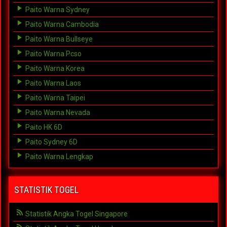
Paito Warna Sydney
Paito Warna Cambodia
Paito Warna Bullseye
Paito Warna Pcso
Paito Warna Korea
Paito Warna Laos
Paito Warna Taipei
Paito Warna Nevada
Paito HK 6D
Paito Sydney 6D
Paito Warna Lengkap
STATISTIK TOGEL
Statistik Angka Togel Singapore