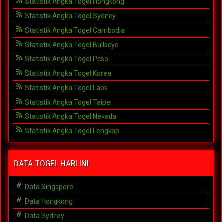
Statistik Angka Togel Hongkong
Statistik Angka Togel Sydney
Statistik Angka Togel Cambodia
Statistik Angka Togel Bullseye
Statistik Angka Togel Pcso
Statistik Angka Togel Korea
Statistik Angka Togel Laos
Statistik Angka Togel Taipei
Statistik Angka Togel Nevada
Statistik Angka Togel Lengkap
DATA TOGEL HARI INI
Data Singapore
Data Hongkong
Data Sydney