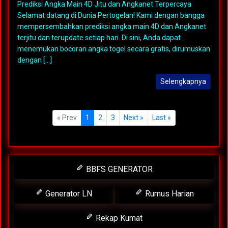
Prediksi Angka Main 4D Jitu dan Angkanet Terpercaya
Selamat datang di Dunia Pertogelan! Kami dengan bangga
mempersembahkan prediksi angka main 4D dan Angkanet
terjitu dan terupdate setiap hari. Di sini, Anda dapat
menemukan bocoran angka togel secara gratis, dirumuskan
dengan [...]
Selengkapnya
« Prev
1
2
3
Next »
Last »
BBFS GENERATOR
Generator LN
Rumus Harian
Rekap Kumat