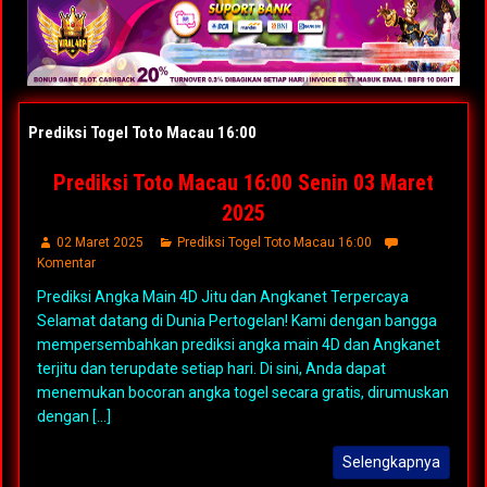
Prediksi Togel Toto Macau 16:00
Prediksi Toto Macau 16:00 Senin 03 Maret
2025
02 Maret 2025
Prediksi Togel Toto Macau 16:00
Komentar
Prediksi Angka Main 4D Jitu dan Angkanet Terpercaya
Selamat datang di Dunia Pertogelan! Kami dengan bangga
mempersembahkan prediksi angka main 4D dan Angkanet
terjitu dan terupdate setiap hari. Di sini, Anda dapat
menemukan bocoran angka togel secara gratis, dirumuskan
dengan [...]
Selengkapnya