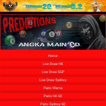
Home
Live Draw HK
Live Draw SGP
Live Draw Sydney
Paito Warna
Paito HK 6D
Paito Sydney 6D