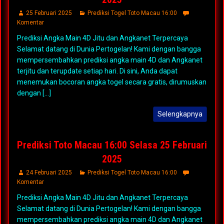
25 Februari 2025
Prediksi Togel Toto Macau 16:00
Komentar
Prediksi Angka Main 4D Jitu dan Angkanet Terpercaya
Selamat datang di Dunia Pertogelan! Kami dengan bangga
mempersembahkan prediksi angka main 4D dan Angkanet
terjitu dan terupdate setiap hari. Di sini, Anda dapat
menemukan bocoran angka togel secara gratis, dirumuskan
dengan [...]
Selengkapnya
Prediksi Toto Macau 16:00 Selasa 25 Februari
2025
24 Februari 2025
Prediksi Togel Toto Macau 16:00
Komentar
Prediksi Angka Main 4D Jitu dan Angkanet Terpercaya
Selamat datang di Dunia Pertogelan! Kami dengan bangga
mempersembahkan prediksi angka main 4D dan Angkanet