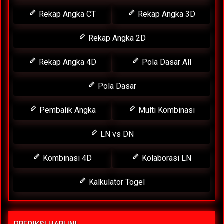
Rekap Angka CT
Rekap Angka 3D
Rekap Angka 2D
Rekap Angka 4D
Pola Dasar All
Pola Dasar
Pembalik Angka
Multi Kombinasi
LN vs DN
Kombinasi 4D
Kolaborasi LN
Kalkulator Togel