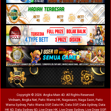
Copyright © 2026 Angka Main 4D. All Rights Reserved.
Virdsam
,
Angka Net
,
Paito Warna HK
,
Nagasaon
,
Naga Saon
,
Paito
Warna Sydney
,
Paito Warna SGP
,
Data HK
,
Data SGP
,
Data Sydney
,
Data
HK 6D
,
Data Sydney 6D
,
Live Draw HK
,
Live Draw Sydney
,
Live Draw SGP
,