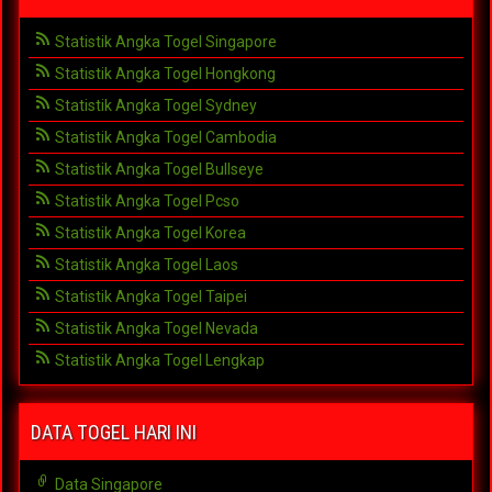
Statistik Angka Togel Singapore
Statistik Angka Togel Hongkong
Statistik Angka Togel Sydney
Statistik Angka Togel Cambodia
Statistik Angka Togel Bullseye
Statistik Angka Togel Pcso
Statistik Angka Togel Korea
Statistik Angka Togel Laos
Statistik Angka Togel Taipei
Statistik Angka Togel Nevada
Statistik Angka Togel Lengkap
DATA TOGEL HARI INI
Data Singapore