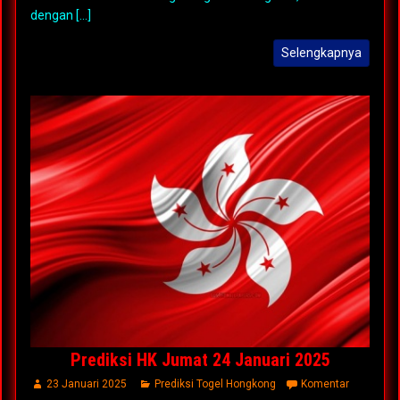
dengan [...]
Selengkapnya
Prediksi HK Jumat 24 Januari 2025
23 Januari 2025
Prediksi Togel Hongkong
Komentar