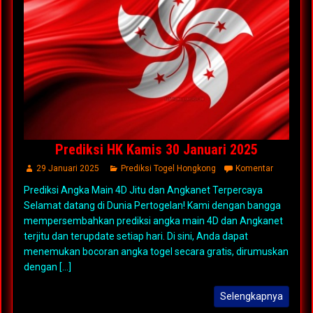
Prediksi HK Kamis 30 Januari 2025
29 Januari 2025
Prediksi Togel Hongkong
Komentar
Prediksi Angka Main 4D Jitu dan Angkanet Terpercaya
Selamat datang di Dunia Pertogelan! Kami dengan bangga
mempersembahkan prediksi angka main 4D dan Angkanet
terjitu dan terupdate setiap hari. Di sini, Anda dapat
menemukan bocoran angka togel secara gratis, dirumuskan
dengan [...]
Selengkapnya