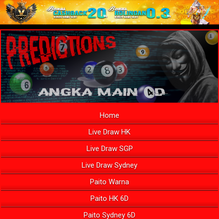
Home
Live Draw HK
Live Draw SGP
Live Draw Sydney
Paito Warna
Paito HK 6D
Paito Sydney 6D