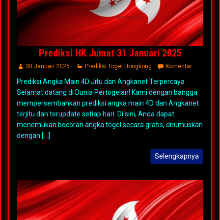
Prediksi HK Jumat 31 Januari 2025
30 Januari 2025
Prediksi Togel Hongkong
Komentar
Prediksi Angka Main 4D Jitu dan Angkanet Terpercaya
Selamat datang di Dunia Pertogelan! Kami dengan bangga
mempersembahkan prediksi angka main 4D dan Angkanet
terjitu dan terupdate setiap hari. Di sini, Anda dapat
menemukan bocoran angka togel secara gratis, dirumuskan
dengan [...]
Selengkapnya