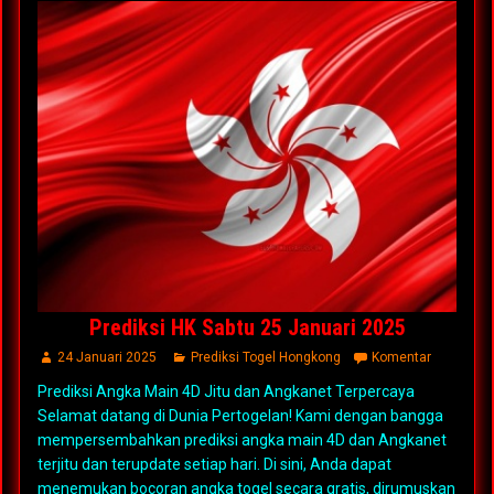
Prediksi HK Sabtu 25 Januari 2025
24 Januari 2025
Prediksi Togel Hongkong
Komentar
Prediksi Angka Main 4D Jitu dan Angkanet Terpercaya
Selamat datang di Dunia Pertogelan! Kami dengan bangga
mempersembahkan prediksi angka main 4D dan Angkanet
terjitu dan terupdate setiap hari. Di sini, Anda dapat
menemukan bocoran angka togel secara gratis, dirumuskan