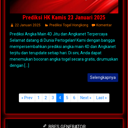
Prediksi HK Kamis 23 Januari 2025
22 Januari 2025
Prediksi Togel Hongkong
Komentar
Prediksi Angka Main 4D Jitu dan Angkanet Terpercaya
Selamat datang di Dunia Pertogelan! Kami dengan bangga
mempersembahkan prediksi angka main 4D dan Angkanet
terjitu dan terupdate setiap hari. Di sini, Anda dapat
menemukan bocoran angka togel secara gratis, dirumuskan
dengan [...]
Selengkapnya
« Prev
1
2
3
4
5
6
Next »
Last »
BBFS GENERATOR