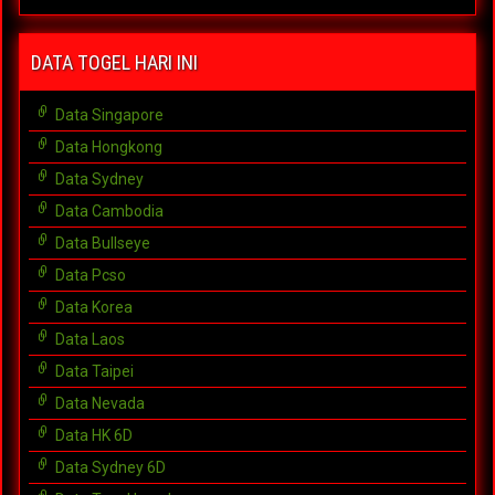
DATA TOGEL HARI INI
Data Singapore
Data Hongkong
Data Sydney
Data Cambodia
Data Bullseye
Data Pcso
Data Korea
Data Laos
Data Taipei
Data Nevada
Data HK 6D
Data Sydney 6D