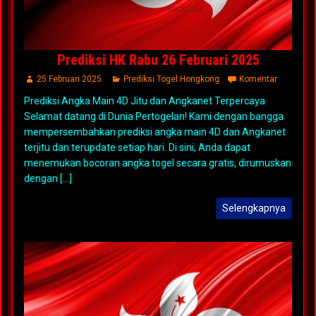
Prediksi HK Rabu 26 Februari 2025
25 Februari 2025
Prediksi Togel Hongkong
Komentar
Prediksi Angka Main 4D Jitu dan Angkanet Terpercaya
Selamat datang di Dunia Pertogelan! Kami dengan bangga
mempersembahkan prediksi angka main 4D dan Angkanet
terjitu dan terupdate setiap hari. Di sini, Anda dapat
menemukan bocoran angka togel secara gratis, dirumuskan
dengan [...]
Selengkapnya