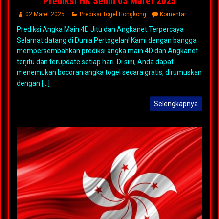
Prediksi HK Senin 03 Maret 2025
02 Maret 2025
Prediksi Togel Hongkong
Komentar
Prediksi Angka Main 4D Jitu dan Angkanet Terpercaya
Selamat datang di Dunia Pertogelan! Kami dengan bangga
mempersembahkan prediksi angka main 4D dan Angkanet
terjitu dan terupdate setiap hari. Di sini, Anda dapat
menemukan bocoran angka togel secara gratis, dirumuskan
dengan [...]
Selengkapnya