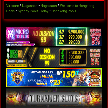
Virdsam
*
Nagasaon
*
Naga saon
*
Welcome to Hongkong
Pools
*
Sydney Pools Today
*
Hongkong Pools