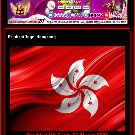
Prediksi Togel Hongkong