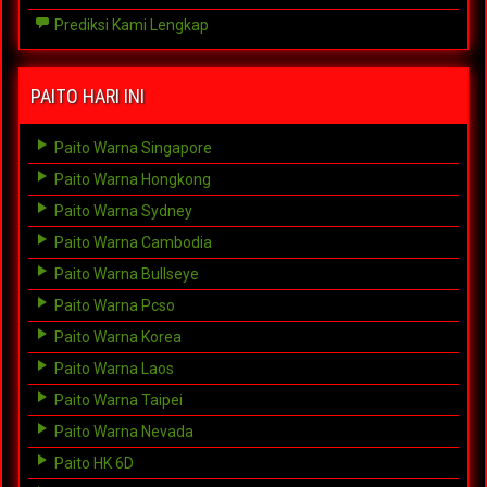
Prediksi Kami Lengkap
PAITO HARI INI
Paito Warna Singapore
Paito Warna Hongkong
Paito Warna Sydney
Paito Warna Cambodia
Paito Warna Bullseye
Paito Warna Pcso
Paito Warna Korea
Paito Warna Laos
Paito Warna Taipei
Paito Warna Nevada
Paito HK 6D