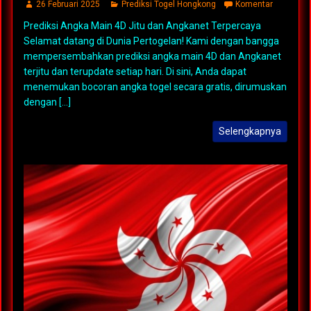
26 Februari 2025
Prediksi Togel Hongkong
Komentar
Prediksi Angka Main 4D Jitu dan Angkanet Terpercaya
Selamat datang di Dunia Pertogelan! Kami dengan bangga
mempersembahkan prediksi angka main 4D dan Angkanet
terjitu dan terupdate setiap hari. Di sini, Anda dapat
menemukan bocoran angka togel secara gratis, dirumuskan
dengan [...]
Selengkapnya