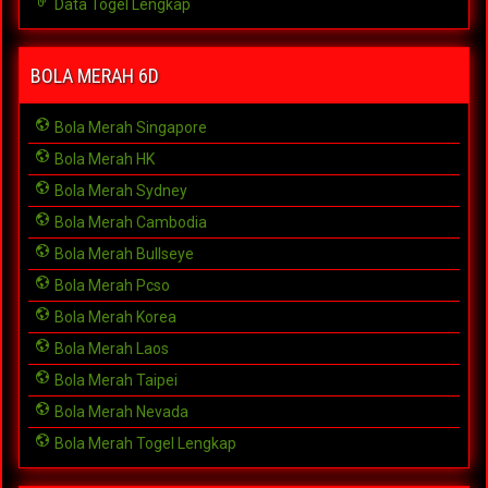
Data Togel Lengkap
BOLA MERAH 6D
Bola Merah Singapore
Bola Merah HK
Bola Merah Sydney
Bola Merah Cambodia
Bola Merah Bullseye
Bola Merah Pcso
Bola Merah Korea
Bola Merah Laos
Bola Merah Taipei
Bola Merah Nevada
Bola Merah Togel Lengkap