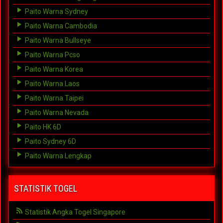
Paito Warna Sydney
Paito Warna Cambodia
Paito Warna Bullseye
Paito Warna Pcso
Paito Warna Korea
Paito Warna Laos
Paito Warna Taipei
Paito Warna Nevada
Paito HK 6D
Paito Sydney 6D
Paito Warna Lengkap
STATISTIK TOGEL
Statistik Angka Togel Singapore