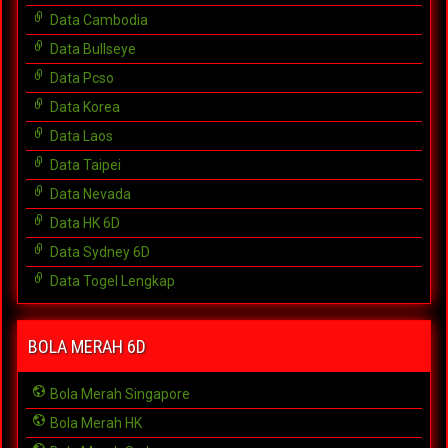
Data Cambodia
Data Bullseye
Data Pcso
Data Korea
Data Laos
Data Taipei
Data Nevada
Data HK 6D
Data Sydney 6D
Data Togel Lengkap
BOLA MERAH 6D
Bola Merah Singapore
Bola Merah HK