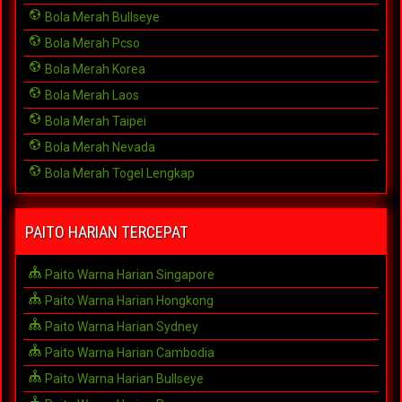
Bola Merah Bullseye
Bola Merah Pcso
Bola Merah Korea
Bola Merah Laos
Bola Merah Taipei
Bola Merah Nevada
Bola Merah Togel Lengkap
PAITO HARIAN TERCEPAT
Paito Warna Harian Singapore
Paito Warna Harian Hongkong
Paito Warna Harian Sydney
Paito Warna Harian Cambodia
Paito Warna Harian Bullseye