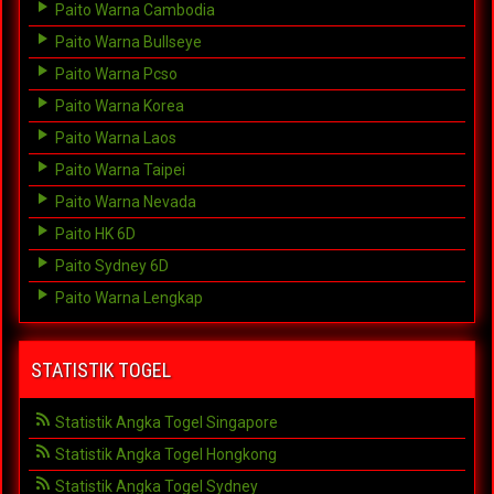
Paito Warna Cambodia
Paito Warna Bullseye
Paito Warna Pcso
Paito Warna Korea
Paito Warna Laos
Paito Warna Taipei
Paito Warna Nevada
Paito HK 6D
Paito Sydney 6D
Paito Warna Lengkap
STATISTIK TOGEL
Statistik Angka Togel Singapore
Statistik Angka Togel Hongkong
Statistik Angka Togel Sydney