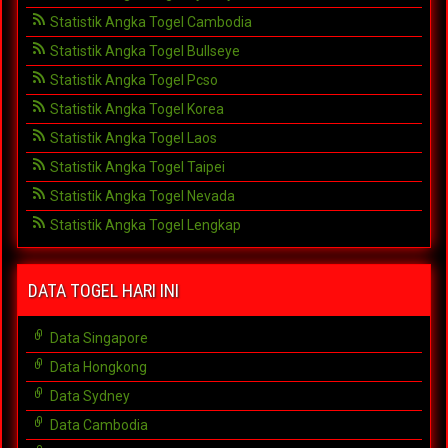
Statistik Angka Togel Cambodia
Statistik Angka Togel Bullseye
Statistik Angka Togel Pcso
Statistik Angka Togel Korea
Statistik Angka Togel Laos
Statistik Angka Togel Taipei
Statistik Angka Togel Nevada
Statistik Angka Togel Lengkap
DATA TOGEL HARI INI
Data Singapore
Data Hongkong
Data Sydney
Data Cambodia