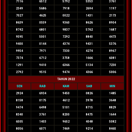
7116
6512
5792
5353
3761
2349
5686
7918
2694
1197
7027
4625
0022
1431
2173
8639
0559
9360
8626
8904
8742
6801
9837
5762
1687
9595
5001
7292
8840
4473
9400
0144
4374
9431
5376
9954
7971
7330
4274
8967
7374
6712
3758
1666
6081
1291
9410
6366
5134
7230
2792
9515
9474
4366
5006
TAHUN 2022
SEN
RAB
KAM
SAB
MIN
2924
6934
9450
0826
1485
8158
0175
4612
3978
3648
9474
6498
5101
8715
8829
8340
3761
8200
8475
1644
6505
1403
9652
4048
5082
8056
6071
7469
9214
8465