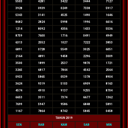
5503
4281
3422
3444
7127
3928
0939
0249
7338
5917
5343
3141
4525
1490
1646
8682
2824
5998
1996
6616
1214
8092
4356
1433
5536
8759
7600
1716
0491
4949
6313
2552
1027
7222
3853
6891
0728
5549
3025
6051
2164
4891
9458
2296
3009
3500
1899
2537
9870
1721
3265
6817
7844
4542
2564
0933
5865
0539
1378
8904
3624
9319
5103
6909
8163
4574
4910
9137
9255
8704
6653
3511
7374
6677
1362
7699
5947
9586
6848
5891
1167
7864
8742
5845
0458
TAHUN 2019
SEN
RAB
KAM
SAB
MIN