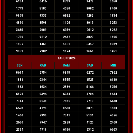
6134
6416
8739
9479
5650
1743
5183
4050
8082
8400
9975
9335
6952
4283
1934
4890
8598
1126
8019
3253
3685
7089
6959
2612
8262
1750
9212
2437
3020
1806
1857
1461
5161
6357
8989
9059
2982
9124
9661
5451
TAHUN 2024
SEN
RAB
KAM
SAB
MIN
8614
2754
9875
6272
7862
1881
0344
8555
1525
6118
1383
1634
2389
5166
5756
6824
0394
6034
4704
8434
7344
0238
7882
7719
6438
6673
4720
0600
0075
3803
1460
2990
7341
5131
4026
2630
7947
2928
4120
2468
2554
4719
6150
2312
6663