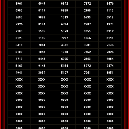
8961
6949
0842
7172
8476
0903
0117
9858
2900
7113
2693
9888
1513
6735
6518
7926
8184
6784
2287
1973
2203
2505
5573
8355
8912
0125
1115
7297
1066
8291
6318
7041
4532
3581
2236
5109
1048
1048
7852
7026
4719
0448
6005
2363
6084
5169
9148
5154
8772
7474
4941
3054
5127
7061
8851
XXXX
XXXX
XXXX
XXXX
XXXX
XXXX
XXXX
XXXX
XXXX
XXXX
XXXX
XXXX
XXXX
XXXX
XXXX
XXXX
XXXX
XXXX
XXXX
XXXX
XXXX
XXXX
XXXX
XXXX
XXXX
XXXX
XXXX
XXXX
XXXX
XXXX
XXXX
XXXX
XXXX
XXXX
XXXX
XXXX
XXXX
XXXX
XXXX
XXXX