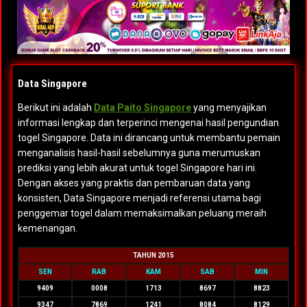
Data Singapore
Berikut ini adalah
Data Paito Singapore
yang menyajikan
informasi lengkap dan terperinci mengenai hasil pengundian
togel Singapore. Data ini dirancang untuk membantu pemain
menganalisis hasil-hasil sebelumnya guna merumuskan
prediksi yang lebih akurat untuk togel Singapore hari ini.
Dengan akses yang praktis dan pembaruan data yang
konsisten, Data Singapore menjadi referensi utama bagi
penggemar togel dalam memaksimalkan peluang meraih
kemenangan.
TAHUN 2015
SEN
RAB
KAM
SAB
MIN
9409
0008
1713
8697
8823
9347
7869
1241
8084
8129