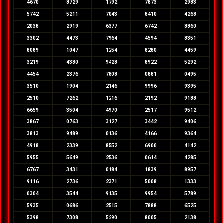
4670
8729
1792
7873
2983
5742
5211
7043
8410
4268
2038
2919
6377
6742
8860
3302
4473
7964
4594
8351
8089
1047
1254
8280
4459
3219
4380
9428
8922
5292
4454
2376
7808
0881
0495
3510
1904
2146
9996
9395
2510
7262
1216
2192
9188
6659
3504
4970
2517
9512
3867
0763
3127
3442
9406
3813
9489
0136
4166
9364
4918
2339
8552
6900
4142
5955
5649
2536
0614
4285
6767
3431
0184
1839
8957
9116
2736
2371
5008
1333
0304
3544
9135
9954
5789
5935
0686
2515
7888
6525
5398
7308
5290
8005
2138