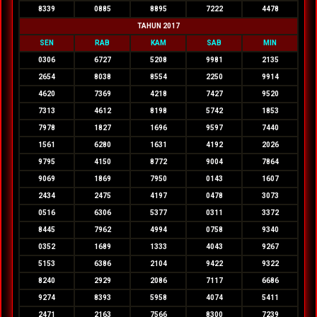
8339
0885
8895
7222
4478
TAHUN 2017
SEN
RAB
KAM
SAB
MIN
0306
6727
5208
9981
2135
2654
8038
8554
2250
9914
4620
7369
4218
7427
9520
7313
4612
8198
5742
1853
7978
1827
1696
9597
7440
1561
6280
1631
4192
2026
9795
4150
8772
9004
7864
9069
1869
7950
0143
1607
2434
2475
4197
0478
3073
0516
6306
5377
0311
3372
8445
7962
4994
0758
9340
0352
1689
1333
4043
9267
5153
6386
2104
9422
9322
8240
2929
2086
7117
6686
9274
8393
5958
4074
5411
2471
2163
7566
8300
7239