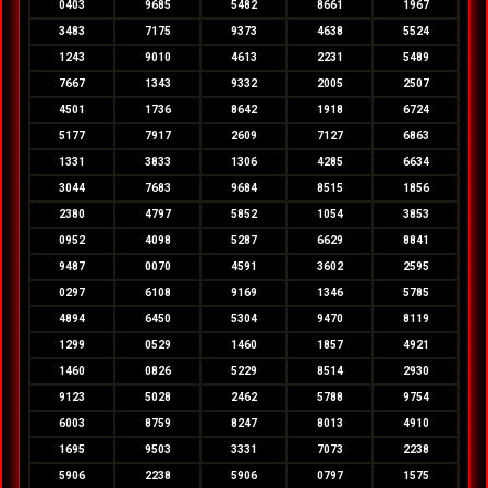
0403
9685
5482
8661
1967
3483
7175
9373
4638
5524
1243
9010
4613
2231
5489
7667
1343
9332
2005
2507
4501
1736
8642
1918
6724
5177
7917
2609
7127
6863
1331
3833
1306
4285
6634
3044
7683
9684
8515
1856
2380
4797
5852
1054
3853
0952
4098
5287
6629
8841
9487
0070
4591
3602
2595
0297
6108
9169
1346
5785
4894
6450
5304
9470
8119
1299
0529
1460
1857
4921
1460
0826
5229
8514
2930
9123
5028
2462
5788
9754
6003
8759
8247
8013
4910
1695
9503
3331
7073
2238
5906
2238
5906
0797
1575