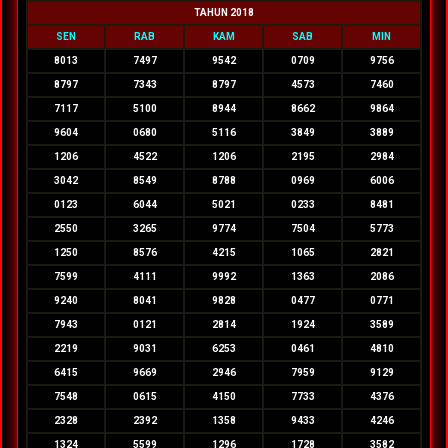
TAHUN 2018
SEN
RAB
KAM
SAB
MIN
8013
7497
9542
0709
9756
8797
7343
8797
4573
7460
7117
5100
8944
8662
9864
9604
0680
5116
3849
3889
1206
4522
1206
2195
2984
3042
8549
8788
0969
6006
0123
6044
5021
0233
8481
2550
3265
9774
7504
5773
1250
8576
4215
1065
2821
7599
4111
9992
1363
2086
9240
8041
9828
0477
0771
7943
0121
2814
1924
3589
2219
9031
6253
0461
4810
6415
9669
2946
7959
9129
7548
0615
4150
7733
4376
2328
2392
1358
9433
4246
1324
5599
1296
1728
3582