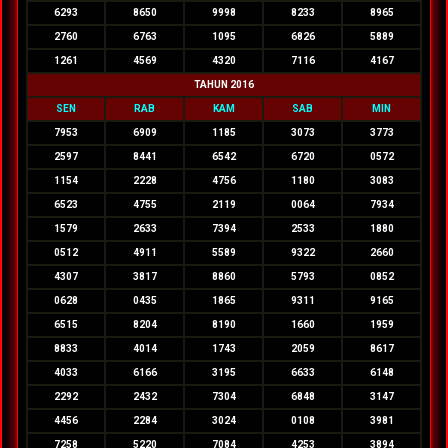
6293
8650
9998
8233
8965
2760
6763
1095
6826
5889
1261
4569
4320
7116
4167
TAHUN 2016
SEN
RAB
KAM
SAB
MIN
7953
6909
1185
3073
3773
2597
8441
6542
6720
0572
1154
2228
4756
1180
3083
6523
4755
2119
0064
7934
1579
2633
7394
2533
1880
0512
4911
5589
9322
2660
4307
3817
8860
5793
0852
0628
0435
1865
9311
9165
6515
8204
8190
1660
1959
8833
4014
1743
2059
8617
4033
6166
3195
6633
6148
2292
2432
7304
6848
3147
4456
2284
3024
0108
3981
7258
5220
7084
4253
3894