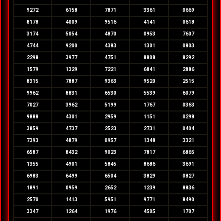
9272
6158
7871
3361
0669
8178
4009
9516
4141
0618
3174
5054
4870
0953
7607
4744
9200
4383
1301
0803
2298
3977
4751
8808
8292
1579
1329
7221
6841
2886
8315
7887
9363
9520
2515
9962
8831
6530
5539
6079
7027
3962
5199
1767
0363
9888
4301
2959
1151
0298
3859
4737
2523
2731
0404
7393
4879
0957
1348
3321
6587
8432
9023
7817
6865
1355
4901
5845
8686
3691
6983
6499
6504
3829
0827
1891
0959
2652
1239
8836
2570
1413
5951
9771
8490
3347
1264
1976
4505
1707