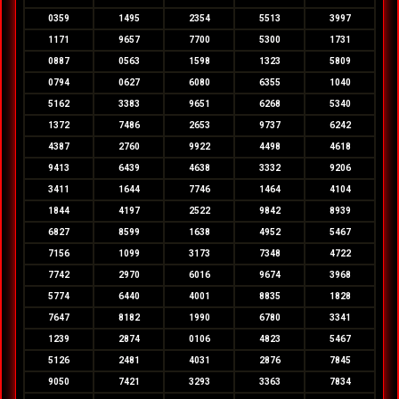
0359
1495
2354
5513
3997
1171
9657
7700
5300
1731
0887
0563
1598
1323
5809
0794
0627
6080
6355
1040
5162
3383
9651
6268
5340
1372
7486
2653
9737
6242
4387
2760
9922
4498
4618
9413
6439
4638
3332
9206
3411
1644
7746
1464
4104
1844
4197
2522
9842
8939
6827
8599
1638
4952
5467
7156
1099
3173
7348
4722
7742
2970
6016
9674
3968
5774
6440
4001
8835
1828
7647
8182
1990
6780
3341
1239
2874
0106
4823
5467
5126
2481
4031
2876
7845
9050
7421
3293
3363
7834