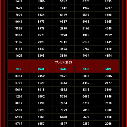
1459
5806
5157
0776
8095
7629
6468
1412
1942
4297
7079
8834
6149
9599
9300
0643
8979
9587
6993
3165
3565
9978
2990
5165
4640
3380
2575
7278
4385
2322
9165
2823
9312
5233
5139
8114
8840
4803
2767
9120
1625
3395
3898
7904
4854
TAHUN 2023
SEN
RAB
KAM
SAB
MIN
8361
2452
2421
6038
7086
6796
8221
4933
3442
2877
5619
8018
4592
8315
0300
1260
6582
5336
0693
8948
8032
9139
7964
6738
7070
5969
9929
7029
2096
0580
5969
4761
6658
2575
0868
0717
6650
4847
2257
2268