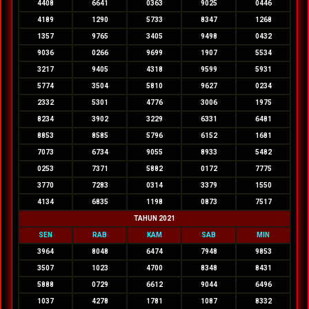
4408
6641
0363
9025
0446
4189
1290
5733
8347
1268
1357
9765
3405
9498
0432
9036
0266
9699
1907
5534
3217
9405
4318
9599
5931
5774
3504
5810
9627
0234
2332
5301
4776
3006
1975
8234
3902
3229
6331
6481
8853
8585
5796
6152
1681
7073
6734
9055
8933
5482
0253
7371
5882
0172
7775
3770
7283
0314
3379
1550
4134
6835
1198
0873
7517
TAHUN 2021
SEN
RAB
KAM
SAB
MIN
3964
8048
6474
7948
9853
3507
1023
4700
8348
8431
5888
0729
6612
9044
6496
1037
4278
1781
1087
8332