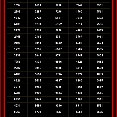
1634
1614
2888
7844
0501
2589
7287
7290
1702
7561
9942
2723
5561
7041
9303
6439
6258
6552
9614
2536
5178
6715
7940
4987
8423
2468
2362
2011
3784
9961
2106
6844
8032
6206
9574
1229
6262
6607
3282
1505
3838
7844
8791
0749
4802
7756
4303
6556
4526
9682
2202
6046
9488
4311
1590
6189
6668
2716
9324
1859
9326
5614
0987
0892
0995
3713
5053
0018
1563
1559
6284
1921
9834
1431
9546
8896
8045
2950
3908
0511
4231
8680
8036
8914
8531
8260
8770
1633
6253
5595