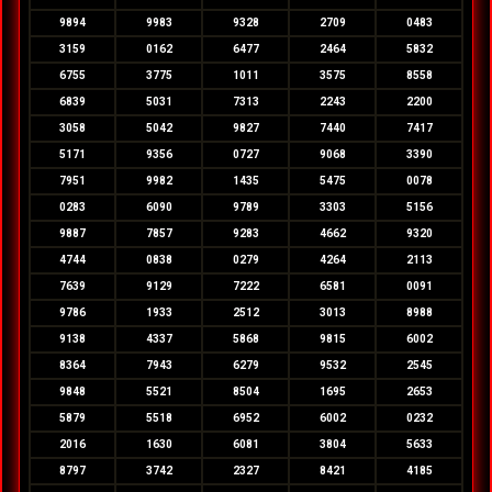
9894
9983
9328
2709
0483
3159
0162
6477
2464
5832
6755
3775
1011
3575
8558
6839
5031
7313
2243
2200
3058
5042
9827
7440
7417
5171
9356
0727
9068
3390
7951
9982
1435
5475
0078
0283
6090
9789
3303
5156
9887
7857
9283
4662
9320
4744
0838
0279
4264
2113
7639
9129
7222
6581
0091
9786
1933
2512
3013
8988
9138
4337
5868
9815
6002
8364
7943
6279
9532
2545
9848
5521
8504
1695
2653
5879
5518
6952
6002
0232
2016
1630
6081
3804
5633
8797
3742
2327
8421
4185