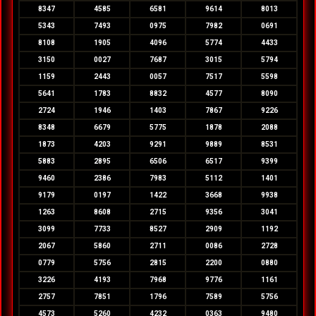
8347
4585
6581
9614
8013
5343
7493
0975
7982
0691
8108
1905
4096
5774
4433
3150
0027
7687
3015
5794
1159
2443
0057
7517
5598
5641
1783
8832
4577
8090
2724
1946
1403
7867
9226
8348
6679
5775
1878
2088
1873
4203
9291
9889
8531
5883
2895
6506
6517
9399
9460
2386
7983
5112
1401
9179
0197
1422
3668
9938
1263
8608
2715
9356
3041
3099
7733
8527
2909
1192
2067
5860
2711
0086
2728
0779
5756
2815
2200
0880
3226
4193
7968
9776
1161
2757
7851
1796
7589
5756
4573
5260
4232
0363
9480