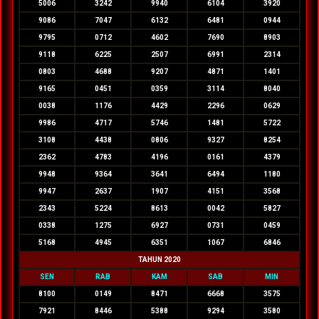
5006
3242
9940
6104
3920
9086
7047
6132
6481
0944
9795
0712
4602
7690
8903
9118
6225
2507
6991
2314
0803
4688
9207
4871
1401
9165
0451
0359
3114
8040
0038
1176
4429
2296
0629
9986
4717
5746
1481
5722
3108
4438
0806
9327
8254
2362
4783
4196
0161
4379
9948
9364
3641
6494
1180
9947
2637
1907
4151
3568
2343
5224
8613
0042
5827
0338
1275
6927
0731
0459
5168
4945
6351
1067
6846
TAHUN 2020
SEN
RAB
KAM
SAB
MIN
8100
0149
8471
6668
3575
7921
8446
5388
9294
3580