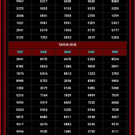
9967
5217
6338
4625
8682
3273
9053
9130
5929
3239
2646
0841
7358
2700
1599
1621
9581
9301
3259
5497
2941
5374
1956
0175
6777
3135
7293
5892
2679
5256
TAHUN 2025
SEN
RAB
KAM
SAB
MIN
3841
8975
6470
5263
8504
8785
5832
1286
9858
3891
1874
5416
8812
1222
2782
8988
0733
2038
8383
9800
1200
2079
0165
9285
3388
0210
7164
1829
9899
7539
9090
3419
6630
7325
6666
5034
5404
3220
5946
7538
0815
8680
8411
0948
4657
9017
6376
0882
5540
9373
9596
9325
1685
4720
4111