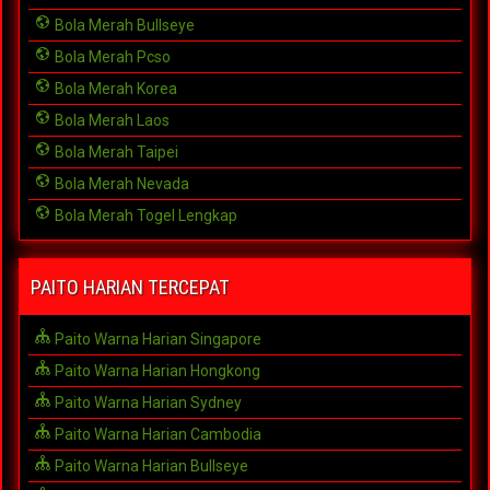
Bola Merah Bullseye
Bola Merah Pcso
Bola Merah Korea
Bola Merah Laos
Bola Merah Taipei
Bola Merah Nevada
Bola Merah Togel Lengkap
PAITO HARIAN TERCEPAT
Paito Warna Harian Singapore
Paito Warna Harian Hongkong
Paito Warna Harian Sydney
Paito Warna Harian Cambodia
Paito Warna Harian Bullseye