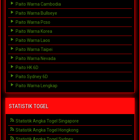
Paito Warna Cambodia
Paito Warna Bullseye
Paito Warna Pcso
Paito Warna Korea
Paito Warna Laos
Paito Warna Taipei
Paito Warna Nevada
Paito HK 6D
Paito Sydney 6D
Paito Warna Lengkap
STATISTIK TOGEL
Statistik Angka Togel Singapore
Statistik Angka Togel Hongkong
Statistik Angka Togel Sydney