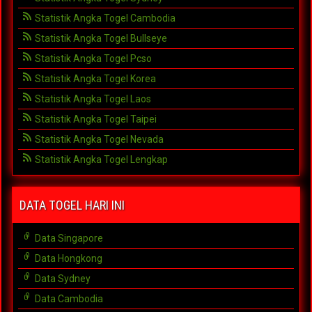
Statistik Angka Togel Cambodia
Statistik Angka Togel Bullseye
Statistik Angka Togel Pcso
Statistik Angka Togel Korea
Statistik Angka Togel Laos
Statistik Angka Togel Taipei
Statistik Angka Togel Nevada
Statistik Angka Togel Lengkap
DATA TOGEL HARI INI
Data Singapore
Data Hongkong
Data Sydney
Data Cambodia