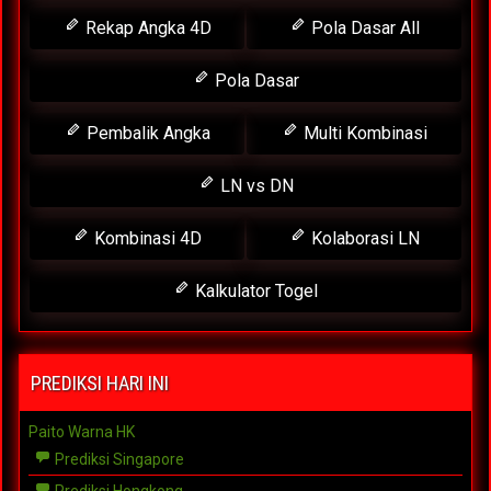
Rekap Angka 4D
Pola Dasar All
Pola Dasar
Pembalik Angka
Multi Kombinasi
LN vs DN
Kombinasi 4D
Kolaborasi LN
Kalkulator Togel
PREDIKSI HARI INI
Paito Warna HK
Prediksi Singapore