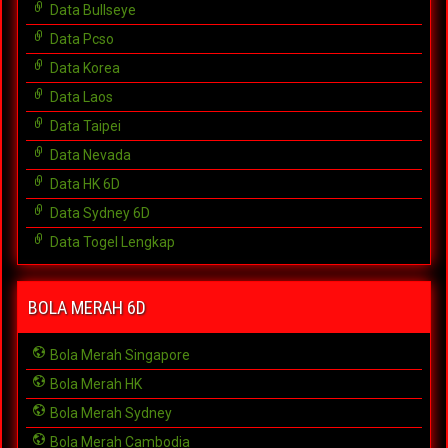
Data Bullseye
Data Pcso
Data Korea
Data Laos
Data Taipei
Data Nevada
Data HK 6D
Data Sydney 6D
Data Togel Lengkap
BOLA MERAH 6D
Bola Merah Singapore
Bola Merah HK
Bola Merah Sydney
Bola Merah Cambodia