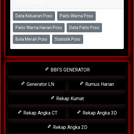
POST TERKAIT
Data Keluaran Pcso
Paito Warna Pcso
Paito Warna Harian Pcso
Data Paito Pcso
Bola Merah Pcso
Statistik Pcso
BBFS GENERATOR
Generator LN
Rumus Harian
Rekap Kumat
Rekap Angka CT
Rekap Angka 3D
Rekap Angka 2D