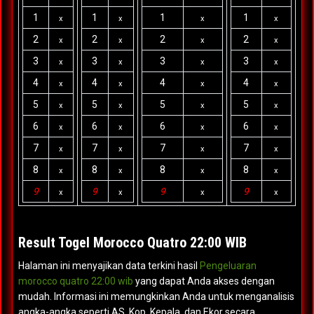
1
1
1
1
x
x
x
x
2
2
2
2
x
x
x
x
3
3
3
3
x
x
x
x
4
4
4
4
x
x
x
x
5
5
5
5
x
x
x
x
6
6
6
6
x
x
x
x
7
7
7
7
x
x
x
x
8
8
8
8
x
x
x
x
9
9
9
9
x
x
x
x
Result Togel Morocco Quatro 22:00 WIB
Halaman ini menyajikan data terkini hasil
Pengeluaran
morocco quatro 22:00 wib
yang dapat Anda akses dengan
mudah. Informasi ini memungkinkan Anda untuk menganalisis
angka-angka seperti AS, Kop, Kepala, dan Ekor secara