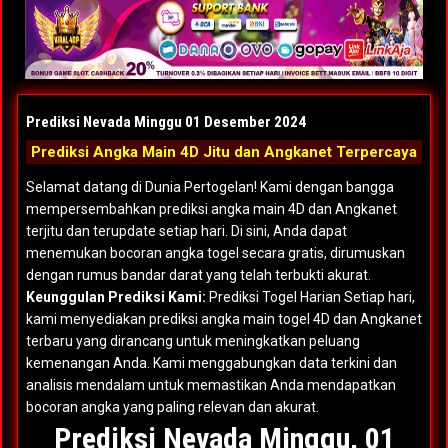
Prediksi Nevada Minggu 01 Desember 2024
Prediksi Angka Main 4D Jitu dan Angkanet Terpercaya
Selamat datang di Dunia Pertogelan! Kami dengan bangga
mempersembahkan prediksi angka main 4D dan Angkanet
terjitu dan terupdate setiap hari. Di sini, Anda dapat
menemukan bocoran angka togel secara gratis, dirumuskan
dengan rumus bandar darat yang telah terbukti akurat.
Keunggulan Prediksi Kami:
Prediksi Togel Harian Setiap hari,
kami menyediakan prediksi angka main togel 4D dan Angkanet
terbaru yang dirancang untuk meningkatkan peluang
kemenangan Anda. Kami menggabungkan data terkini dan
analisis mendalam untuk memastikan Anda mendapatkan
bocoran angka yang paling relevan dan akurat.
Prediksi Nevada Minggu, 01