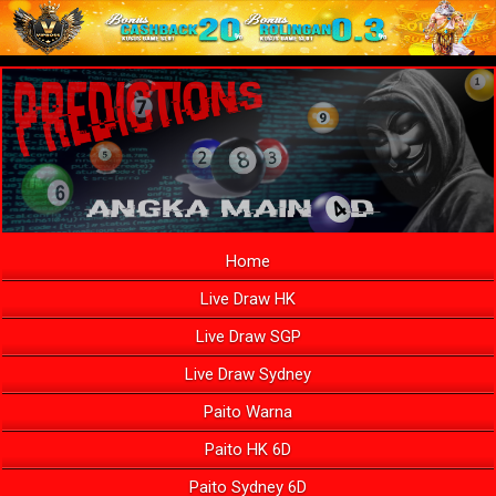
Home
Live Draw HK
Live Draw SGP
Live Draw Sydney
Paito Warna
Paito HK 6D
Paito Sydney 6D