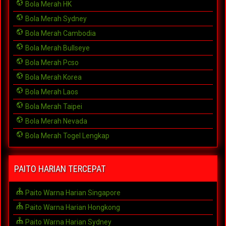
Bola Merah HK
Bola Merah Sydney
Bola Merah Cambodia
Bola Merah Bullseye
Bola Merah Pcso
Bola Merah Korea
Bola Merah Laos
Bola Merah Taipei
Bola Merah Nevada
Bola Merah Togel Lengkap
PAITO HARIAN TERCEPAT
Paito Warna Harian Singapore
Paito Warna Harian Hongkong
Paito Warna Harian Sydney